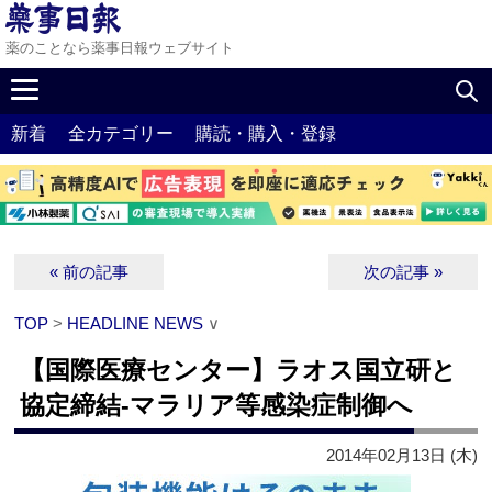
薬のことなら薬事日報ウェブサイト
新着
全カテゴリー
購読・購入・登録
« 前の記事
次の記事 »
TOP
>
HEADLINE NEWS
∨
【国際医療センター】ラオス国立研と
協定締結‐マラリア等感染症制御へ
2014年02月13日 (木)