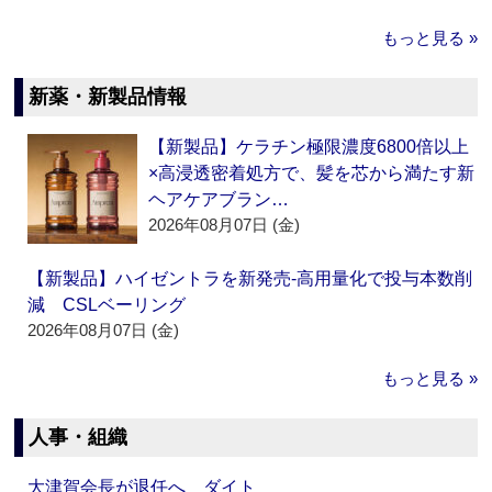
もっと見る »
新薬・新製品情報
【新製品】ケラチン極限濃度6800倍以上
×高浸透密着処方で、髪を芯から満たす新
ヘアケアブラン…
2026年08月07日 (金)
【新製品】ハイゼントラを新発売‐高用量化で投与本数削
減 CSLベーリング
2026年08月07日 (金)
もっと見る »
人事・組織
大津賀会長が退任へ ダイト