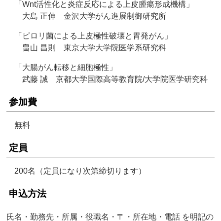
「Wnt活性化と炎症反応による上皮腫瘍形成機構」
大島 正伸 金沢大学がん進展制御研究所
「ピロリ菌による上皮極性破壊と胃発がん」
畠山 昌則 東京大学大学院医学系研究科
「大腸がん転移と細胞極性」
武藤 誠 京都大学国際高等教育院/大学院医学研究科
参加費
無料
定員
200名（定員になり次第締切ります）
申込方法
氏名・勤務先・所属・役職名・〒・所在地・電話 を明記の