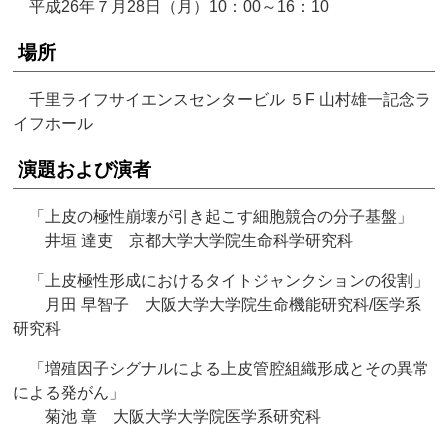
平成26年７月28日（月）10：00～16：10
場所
千里ライフサイエンスセンタービル ５F 山村雄一記念ラ
イフホール
演題および演者
「上皮の極性崩壊が引き起こす細胞競合の分子基盤」
井垣 達吏 京都大学大学院生命科学研究科
「上皮極性形成におけるタイトジャンクションの役割」
月田 早智子 大阪大学大学院生命機能研究科/医学系
研究科
「増殖因子シグナルによる上皮管腔組織形成とその異常
による発がん」
菊池 章 大阪大学大学院医学系研究科