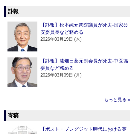
訃報
【訃報】松本純元衆院議員が死去‐国家公
安委員長など務める
2026年03月19日 (木)
【訃報】漆畑日薬元副会長が死去‐中医協
委員など務める
2026年03月09日 (月)
もっと見る »
寄稿
【ポスト・ブレグジット時代における英