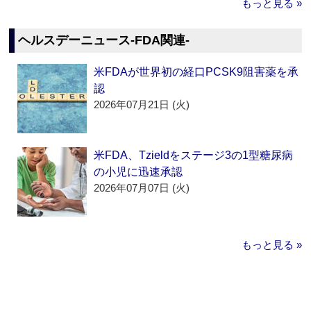
もっと見る »
ヘルスデーニュース‐FDA関連‐
米FDAが世界初の経口PCSK9阻害薬を承
認
2026年07月21日 (火)
米FDA、Tzieldをステージ3の1型糖尿病
の小児に迅速承認
2026年07月07日 (火)
もっと見る »