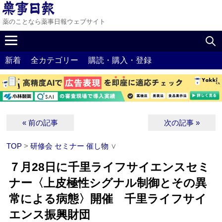
薬のことなら薬事日報ウェブサイト
新着
全カテゴリー
購読・購入・登録
« 前の記事
次の記事 »
TOP
>
研修会 セミナー 催し物
∨
７月28日に千里ライフサイエンスセミ
ナー〈上皮極性シグナル制御とその異
常による病態〉開催 千里ライフサイ
エンス振興財団