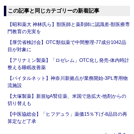
この記事と同じカテゴリーの新着記事
【昭和薬大 神林氏ら】獣医師と薬剤師に認識差‐獣医療専
門教育の充実を
【厚労省検討会】OTC類似薬で中間整理‐77成分1042品
目が対象に
【アリナミン製薬】「ロゼレム」OTC化し発売‐体内時計
整える睡眠改善薬
【バイタルネット】神奈川新拠点が業務開始‐3PL専用物
流施設
【大塚製薬】新規IgA腎症薬、米国で急拡大‐他剤からの
切り替えも
【中医協総会】「ヒフデュラ」薬価15％下げ‐8品目の再
算定など了承