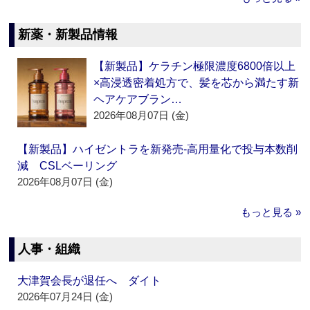
新薬・新製品情報
【新製品】ケラチン極限濃度6800倍以上
×高浸透密着処方で、髪を芯から満たす新
ヘアケアブラン…
2026年08月07日 (金)
【新製品】ハイゼントラを新発売‐高用量化で投与本数削
減 CSLベーリング
2026年08月07日 (金)
もっと見る »
人事・組織
大津賀会長が退任へ ダイト
2026年07月24日 (金)