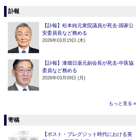
訃報
【訃報】松本純元衆院議員が死去‐国家公
安委員長など務める
2026年03月19日 (木)
【訃報】漆畑日薬元副会長が死去‐中医協
委員など務める
2026年03月09日 (月)
もっと見る »
寄稿
【ポスト・ブレグジット時代における英