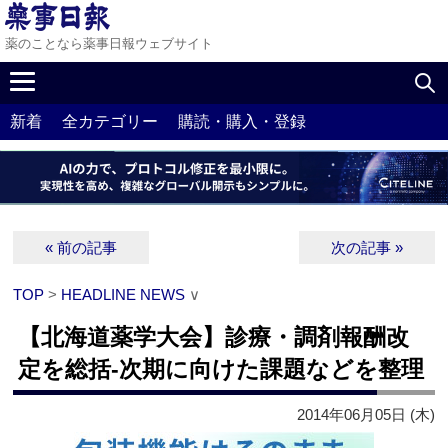
薬のことなら薬事日報ウェブサイト
新着
全カテゴリー
購読・購入・登録
« 前の記事
次の記事 »
TOP
>
HEADLINE NEWS
∨
【北海道薬学大会】診療・調剤報酬改
定を総括‐次期に向けた課題などを整理
2014年06月05日 (木)