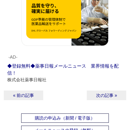
‐AD‐
◆登録無料◆薬事日報メールニュース 業界情報を配
信！
株式会社薬事日報社
« 前の記事
次の記事 »
購読の申込み（新聞 / 電子版）