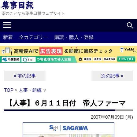
薬のことなら薬事日報ウェブサイト
新着
全カテゴリー
購読・購入・登録
« 前の記事
次の記事 »
TOP
>
人事・組織
∨
【人事】６月１１日付 帝人ファーマ
2007年07月09日 (月)