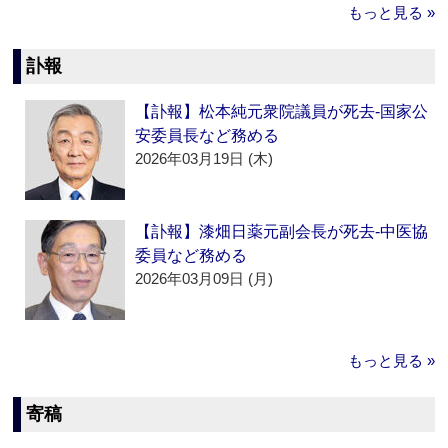
もっと見る »
訃報
【訃報】松本純元衆院議員が死去‐国家公
安委員長など務める
2026年03月19日 (木)
【訃報】漆畑日薬元副会長が死去‐中医協
委員など務める
2026年03月09日 (月)
もっと見る »
寄稿