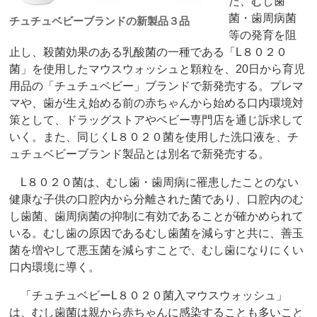
た、むし歯
菌・歯周病菌
チュチュベビーブランドの新製品３品
等の発育を阻
止し、殺菌効果のある乳酸菌の一種である「L８０２０
菌」を使用したマウスウォッシュと顆粒を、20日から育児
用品の「チュチュベビー」ブランドで新発売する。プレマ
マや、歯が生え始める前の赤ちゃんから始める口内環境対
策として、ドラッグストアやベビー専門店を通じ訴求して
いく。また、同じくL８０２０菌を使用した洗口液を、チ
ュチュベビーブランド製品とは別名で新発売する。
L８０２０菌は、むし歯・歯周病に罹患したことのない
健康な子供の口腔内から分離された菌であり、口腔内のむ
し歯菌、歯周病菌の抑制に有効であることが確かめられて
いる。むし歯の原因であるむし歯菌を減らすと共に、善玉
菌を増やして悪玉菌を減らすことで、むし歯になりにくい
口内環境に導く。
「チュチュベビーL８０２０菌入マウスウォッシュ」
は、むし歯菌は親から赤ちゃんに感染することも多いこと