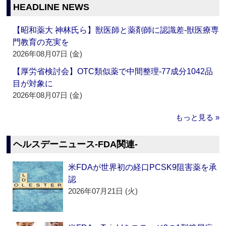
HEADLINE NEWS
【昭和薬大 神林氏ら】獣医師と薬剤師に認識差‐獣医療専
門教育の充実を
2026年08月07日 (金)
【厚労省検討会】OTC類似薬で中間整理‐77成分1042品
目が対象に
2026年08月07日 (金)
もっと見る »
ヘルスデーニュース‐FDA関連‐
米FDAが世界初の経口PCSK9阻害薬を承
認
2026年07月21日 (火)