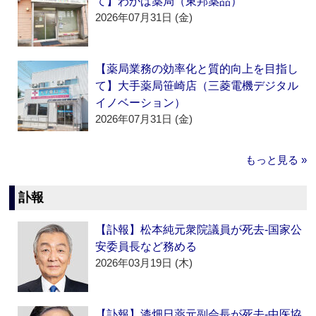
て】わかば薬局（東邦薬品）
2026年07月31日 (金)
【薬局業務の効率化と質的向上を目指し
て】大手薬局笹崎店（三菱電機デジタル
イノベーション）
2026年07月31日 (金)
もっと見る »
訃報
【訃報】松本純元衆院議員が死去‐国家公
安委員長など務める
2026年03月19日 (木)
【訃報】漆畑日薬元副会長が死去‐中医協