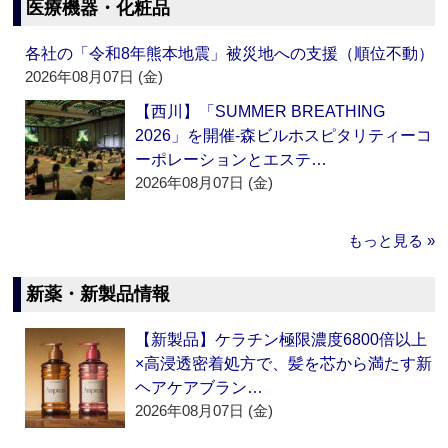
医療機器・化粧品
各社の「令和8年熊本地震」被災地への支援（順位不動）
2026年08月07日 (金)
【西川】「SUMMER BREATHING
2026」を開催‐森ビルホスピタリティーコ
ーポレーションとエステ…
2026年08月07日 (金)
もっと見る »
新薬・新製品情報
【新製品】ケラチン極限濃度6800倍以上
×高浸透密着処方で、髪を芯から満たす新
ヘアケアブラン…
2026年08月07日 (金)