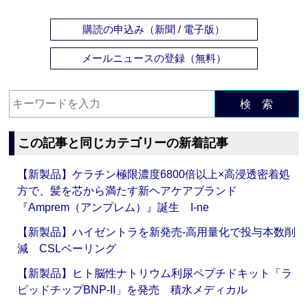
購読の申込み（新聞 / 電子版）
メールニュースの登録（無料）
検 索
この記事と同じカテゴリーの新着記事
【新製品】ケラチン極限濃度6800倍以上×高浸透密着処
方で、髪を芯から満たす新ヘアケアブランド
『Amprem（アンプレム）』誕生 I-ne
【新製品】ハイゼントラを新発売‐高用量化で投与本数削
減 CSLベーリング
【新製品】ヒト脳性ナトリウム利尿ペプチドキット「ラ
ピッドチップBNP-II」を発売 積水メディカル