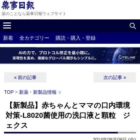
薬のことなら薬事日報ウェブサイト
新着
全カテゴリー
購読・購入・登録
« 前の記事
次の記事 »
TOP
>
新薬・新製品情報
∨
【新製品】赤ちゃんとママの口内環境
対策‐L8020菌使用の洗口液と顆粒 ジ
ェクス
2014年08月08日 (金)