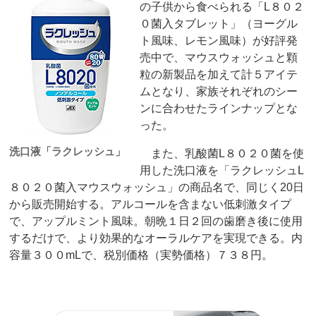
の子供から食べられる「L８０２
０菌入タブレット」（ヨーグル
ト風味、レモン風味）が好評発
売中で、マウスウォッシュと顆
粒の新製品を加えて計５アイテ
ムとなり、家族それぞれのシー
ンに合わせたラインナップとな
った。
洗口液「ラクレッシュ」
また、乳酸菌L８０２０菌を使
用した洗口液を「ラクレッシュL
８０２０菌入マウスウォッシュ」の商品名で、同じく20日
から販売開始する。アルコールを含まない低刺激タイプ
で、アップルミント風味。朝晩１日２回の歯磨き後に使用
するだけで、より効果的なオーラルケアを実現できる。内
容量３００mLで、税別価格（実勢価格）７３８円。