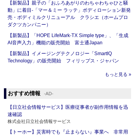
【新製品】親子の「おふろあがりのわちゃわちゃひと騒
動」に着目‐「マー＆ミー ラッテ」ボディローション新発
売・ボディミルクリニューアル クラシエ（ホームプロ
ダクツカンパニー）
【新製品】「HOPE LifeMark-TX Simple type」、「生成
AI音声入力」機能の販売開始 富士通Japan
【新製品】イメージングテクノロジー「SmartIQ
Technology」の販売開始 フィリップス・ジャパン
もっと見る »
おすすめ情報
‐AD‐
【日立社会情報サービス】医療従事者が副作用情報を迅
速確認
株式会社日立社会情報サービス
【トーホー】災害時でも『止まらない』事業へ 非常用