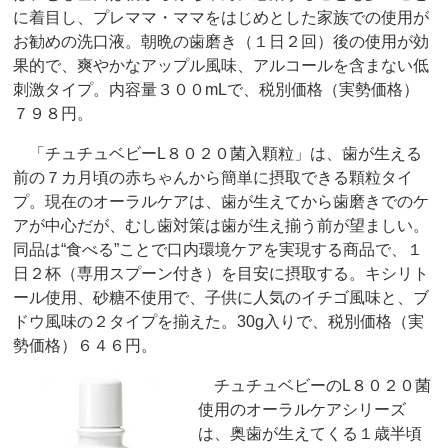
に着目し、プレママ・ママをはじめとした家族での使用が
お勧めの洗口液。朝晩の歯磨き（１日２回）後の使用が効
果的で、爽やかなアップル風味、アルコールを含まない低
刺激タイプ。内容量３００mLで、税別価格（実勢価格）
７９８円。
「チュチュベビーL８０２０菌入顆粒」は、歯が生える
前の７カ月頃の赤ちゃんから簡単に摂取できる顆粒タイ
プ。現在のオーラルケアは、歯が生えてから歯磨きでのケ
アが中心だが、むし歯対策は歯が生え揃う前が望ましい。
同品は“食べる”ことで口内環境ケアを実現する商品で、１
日２杯（専用スプーン付き）を目安に摂取する。キシリト
ール使用、砂糖不使用で、子供に人気のイチゴ風味と、ブ
ドウ風味の２タイプを揃えた。30g入りで、税別価格（実
勢価格）６４６円。
チュチュベビーのL８０２０菌
使用のオーラルケアシリーズ
は、奥歯が生えてくる１歳半頃