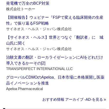
発電機で万全のBCP対策
株式会社トーホー
【開催報告】ウェビナー『FSPで変える臨床開発の生産
性』で振り返るFSP戦略
サイネオス・ヘルス・ジャパン株式会社
【サイネオス・ヘルス】世界とつなぐ「翻訳者」に 城
山氏に聞く
サイネオス・ヘルス・ジャパン株式会社
治験文書の翻訳・ローカライゼーションにAIをどれだけ
導入できるかーその[2]
TRANSPERFECT INTERNATIONAL LLC
グローバルCDMOのApeloa、日本市場に本格展開し医薬
品イノベーションを推進
Apeloa Pharmaceutical
おすすめ情報 アーカイブ ‐AD‐を見る »