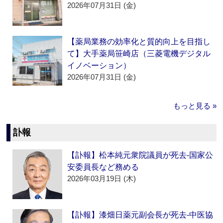
2026年07月31日 (金)
【薬局業務の効率化と質的向上を目指し
て】大手薬局笹崎店（三菱電機デジタル
イノベーション）
2026年07月31日 (金)
もっと見る »
訃報
【訃報】松本純元衆院議員が死去‐国家公
安委員長など務める
2026年03月19日 (木)
【訃報】漆畑日薬元副会長が死去‐中医協