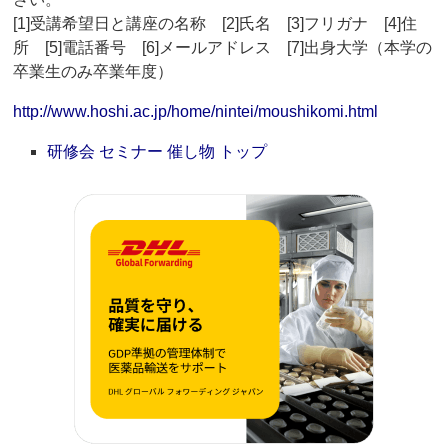
[1]受講希望日と講座の名称 [2]氏名 [3]フリガナ [4]住
所 [5]電話番号 [6]メールアドレス [7]出身大学（本学の
卒業生のみ卒業年度）
http://www.hoshi.ac.jp/home/nintei/moushikomi.html
研修会 セミナー 催し物 トップ