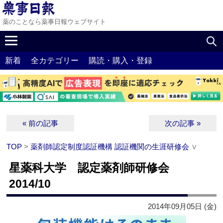
薬のことなら薬事日報ウェブサイト
新着
全カテゴリー
購読・購入・登録
« 前の記事
次の記事 »
TOP
>
薬剤師認定制度認証機構 認証機関の生涯研修会
∨
星薬科大学 認定薬剤師研修会
2014/10
2014年09月05日 (金)