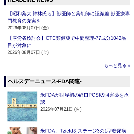
HEADLINE NEWS
【昭和薬大 神林氏ら】獣医師と薬剤師に認識差‐獣医療専
門教育の充実を
2026年08月07日 (金)
【厚労省検討会】OTC類似薬で中間整理‐77成分1042品
目が対象に
2026年08月07日 (金)
もっと見る »
ヘルスデーニュース‐FDA関連‐
米FDAが世界初の経口PCSK9阻害薬を承
認
2026年07月21日 (火)
米FDA、Tzieldをステージ3の1型糖尿病