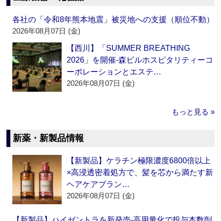
各社の「令和8年熊本地震」被災地への支援（順位不動）
2026年08月07日 (金)
【西川】「SUMMER BREATHING
2026」を開催‐森ビルホスピタリティーコ
ーポレーションとエステ…
2026年08月07日 (金)
もっと見る »
新薬・新製品情報
【新製品】ケラチン極限濃度6800倍以上
×高浸透密着処方で、髪を芯から満たす新
ヘアケアブラン…
2026年08月07日 (金)
【新製品】ハイゼントラを新発売‐高用量化で投与本数削