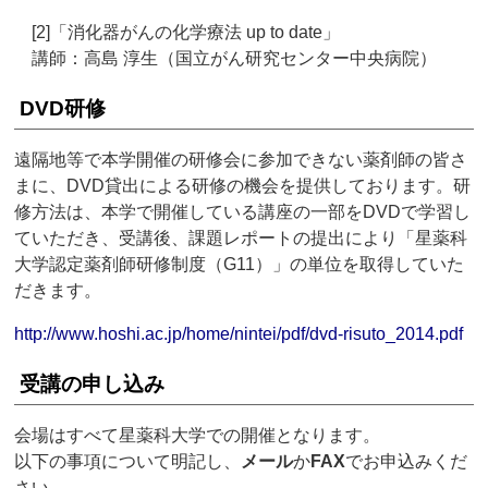
[2]「消化器がんの化学療法 up to date」
講師：高島 淳生（国立がん研究センター中央病院）
DVD研修
遠隔地等で本学開催の研修会に参加できない薬剤師の皆さ
まに、DVD貸出による研修の機会を提供しております。研
修方法は、本学で開催している講座の一部をDVDで学習し
ていただき、受講後、課題レポートの提出により「星薬科
大学認定薬剤師研修制度（G11）」の単位を取得していた
だきます。
http://www.hoshi.ac.jp/home/nintei/pdf/dvd-risuto_2014.pdf
受講の申し込み
会場はすべて星薬科大学での開催となります。
以下の事項について明記し、
メール
か
FAX
でお申込みくだ
さい。