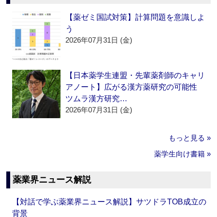
【薬ゼミ国試対策】計算問題を意識しよ
う
2026年07月31日 (金)
【日本薬学生連盟・先輩薬剤師のキャリ
アノート】広がる漢方薬研究の可能性
ツムラ漢方研究…
2026年07月31日 (金)
もっと見る »
薬学生向け書籍 »
薬業界ニュース解説
【対話で学ぶ薬業界ニュース解説】サツドラTOB成立の
背景