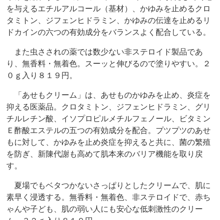
を与えるエチルアルコール（基材）、かゆみを止めるクロ
タミトン、ジフェンヒドラミン、かゆみの伝達を止めるリ
ドカインの六つの有効成分をバランスよく配合している。
また虫さされの薬では数少ない非ステロイド製品であ
り、無香料・無着色。スーッと伸びるので塗りやすい。２
０ｇ入り８１９円。
「あせもクリーム」は、あせものかゆみを止め、炎症を
抑える医薬品。クロタミトン、ジフェンヒドラミン、グリ
チルレチン酸、イソプロピルメチルフェノール、ビタミン
Ｅ酢酸エステルの五つの有効成分を配合。プツプツのあせ
もに対して、かゆみを止め炎症を抑えると共に、菌の繁殖
を防ぎ、新陳代謝も高めて肌本来のバリア機能を取り戻
す。
夏場でもベタつかないさっぱりとしたクリームで、肌に
素早く浸透する。無香料・無着色、非ステロイドで、赤ち
ゃんや子ども、肌の弱い人にも安心な低刺激性のクリー