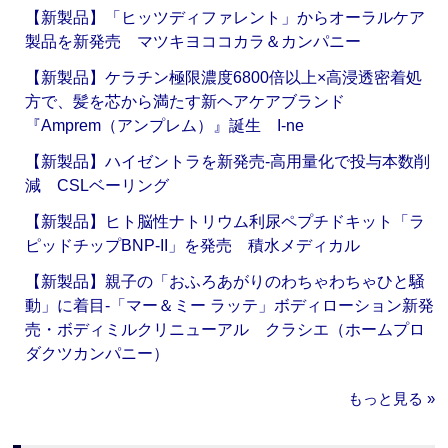
【新製品】「ヒッツディファレント」からオーラルケア
製品を新発売 マツキヨココカラ＆カンパニー
【新製品】ケラチン極限濃度6800倍以上×高浸透密着処
方で、髪を芯から満たす新ヘアケアブランド
『Amprem（アンプレム）』誕生 I-ne
【新製品】ハイゼントラを新発売‐高用量化で投与本数削
減 CSLベーリング
【新製品】ヒト脳性ナトリウム利尿ペプチドキット「ラ
ピッドチップBNP-II」を発売 積水メディカル
【新製品】親子の「おふろあがりのわちゃわちゃひと騒
動」に着目‐「マー＆ミー ラッテ」ボディローション新発
売・ボディミルクリニューアル クラシエ（ホームプロ
ダクツカンパニー）
もっと見る »