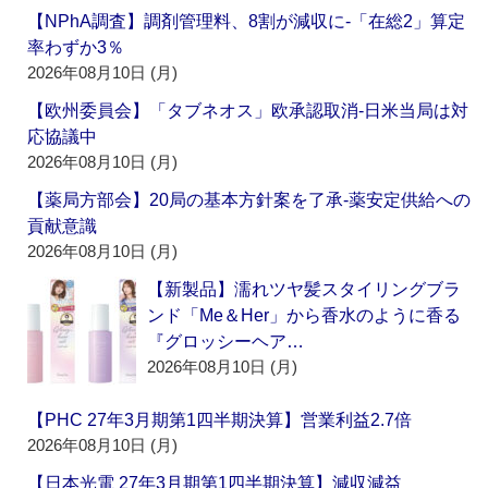
【NPhA調査】調剤管理料、8割が減収に‐「在総2」算定
率わずか3％
2026年08月10日 (月)
【欧州委員会】「タブネオス」欧承認取消‐日米当局は対
応協議中
2026年08月10日 (月)
【薬局方部会】20局の基本方針案を了承‐薬安定供給への
貢献意識
2026年08月10日 (月)
【新製品】濡れツヤ髪スタイリングブラ
ンド「Me＆Her」から香水のように香る
『グロッシーヘア…
2026年08月10日 (月)
【PHC 27年3月期第1四半期決算】営業利益2.7倍
2026年08月10日 (月)
【日本光電 27年3月期第1四半期決算】減収減益