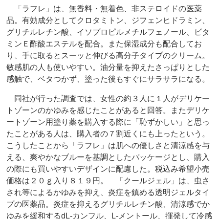
「ラフレ」は、無香料・無着色、非ステロイドの医薬
品。有効成分としてクロタミトン、ジフェンヒドラミン、
グリチルレチン酸、イソプロピルメチルフェノール、ビタ
ミンＥ酢酸エステルを配合。また保湿成分も配合してお
り、手に取るとスーッと伸びる高分子タイプのクリーム。
敏感肌の人も使いやすい。油分量を抑えたさっぱりとした
感触で、ベタつかず、塗った後もすぐにサラサラになる。
同社が行った調査では、女性の約３人に１人がデリケー
トゾーンのかゆみを感じたことがあると回答。またデリケ
ートゾーン用塗り薬を購入する際に「恥ずかしい」と思っ
たことがある人は、購入者の７割近くにも上ったという。
こうしたことから「ラフレ」は肌への優しさと清涼感を与
える、爽やかなブルーを基調としたパッケージとし、購入
の際にも買いやすいデザインに配慮した。税込み希望小売
価格は２０ｇ入り８１９円。 「クールジェル」は、虫さ
され等によるかゆみを抑え、炎症を鎮める透明ジェルタイ
プの医薬品。炎症を抑えるグリチルレチン酸、清涼感でか
ゆみを緩和するdL‐カンフル、L‐メントール、揮発して冷感