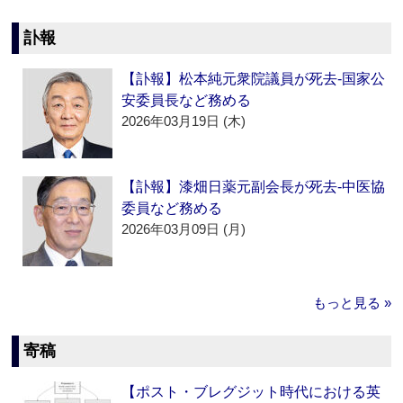
訃報
【訃報】松本純元衆院議員が死去‐国家公
安委員長など務める
2026年03月19日 (木)
【訃報】漆畑日薬元副会長が死去‐中医協
委員など務める
2026年03月09日 (月)
もっと見る »
寄稿
【ポスト・ブレグジット時代における英