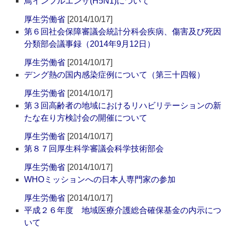
鳥インフルエンザ(H5N1)について
厚生労働省
[2014/10/17]
第６回社会保障審議会統計分科会疾病、傷害及び死因
分類部会議事録（2014年9月12日）
厚生労働省
[2014/10/17]
デング熱の国内感染症例について（第三十四報）
厚生労働省
[2014/10/17]
第３回高齢者の地域におけるリハビリテーションの新
たな在り方検討会の開催について
厚生労働省
[2014/10/17]
第８７回厚生科学審議会科学技術部会
厚生労働省
[2014/10/17]
WHOミッションへの日本人専門家の参加
厚生労働省
[2014/10/17]
平成２６年度 地域医療介護総合確保基金の内示につ
いて