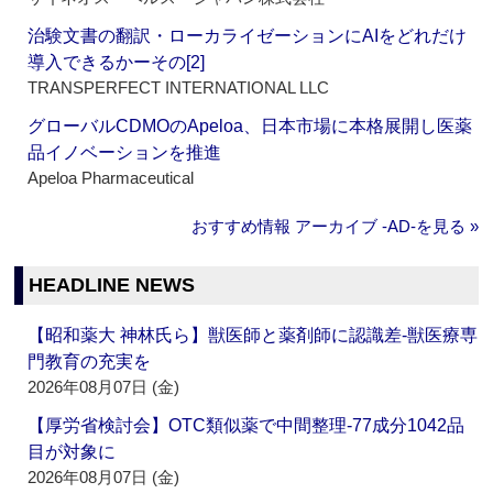
治験文書の翻訳・ローカライゼーションにAIをどれだけ
導入できるかーその[2]
TRANSPERFECT INTERNATIONAL LLC
グローバルCDMOのApeloa、日本市場に本格展開し医薬
品イノベーションを推進
Apeloa Pharmaceutical
おすすめ情報 アーカイブ ‐AD‐を見る »
HEADLINE NEWS
【昭和薬大 神林氏ら】獣医師と薬剤師に認識差‐獣医療専
門教育の充実を
2026年08月07日 (金)
【厚労省検討会】OTC類似薬で中間整理‐77成分1042品
目が対象に
2026年08月07日 (金)