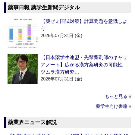
薬事日報 薬学生新聞デジタル
【薬ゼミ国試対策】計算問題を意識しよ
う
2026年07月31日 (金)
【日本薬学生連盟・先輩薬剤師のキャリ
アノート】広がる漢方薬研究の可能性
ツムラ漢方研究…
2026年07月31日 (金)
もっと見る »
薬学生向け書籍 »
薬業界ニュース解説