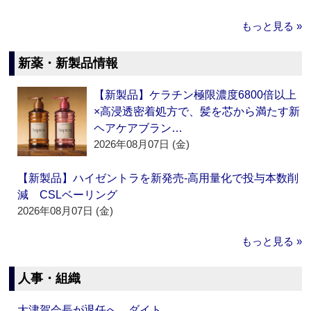
もっと見る »
新薬・新製品情報
【新製品】ケラチン極限濃度6800倍以上
×高浸透密着処方で、髪を芯から満たす新
ヘアケアブラン…
2026年08月07日 (金)
【新製品】ハイゼントラを新発売‐高用量化で投与本数削
減 CSLベーリング
2026年08月07日 (金)
もっと見る »
人事・組織
大津賀会長が退任へ ダイト