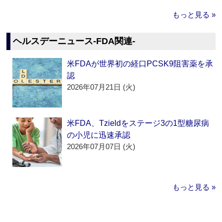
もっと見る »
ヘルスデーニュース‐FDA関連‐
米FDAが世界初の経口PCSK9阻害薬を承
認
2026年07月21日 (火)
米FDA、Tzieldをステージ3の1型糖尿病
の小児に迅速承認
2026年07月07日 (火)
もっと見る »