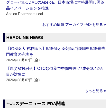
グローバルCDMOのApeloa、日本市場に本格展開し医薬
品イノベーションを推進
Apeloa Pharmaceutical
おすすめ情報 アーカイブ ‐AD‐を見る »
HEADLINE NEWS
【昭和薬大 神林氏ら】獣医師と薬剤師に認識差‐獣医療専
門教育の充実を
2026年08月07日 (金)
【厚労省検討会】OTC類似薬で中間整理‐77成分1042品
目が対象に
2026年08月07日 (金)
もっと見る »
ヘルスデーニュース‐FDA関連‐