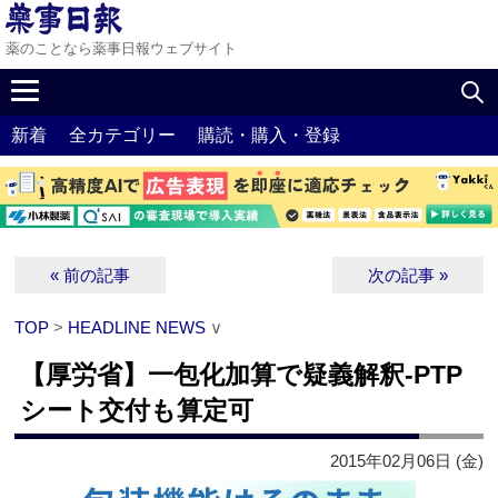
薬のことなら薬事日報ウェブサイト
新着
全カテゴリー
購読・購入・登録
« 前の記事
次の記事 »
TOP
>
HEADLINE NEWS
∨
【厚労省】一包化加算で疑義解釈‐PTP
シート交付も算定可
2015年02月06日 (金)