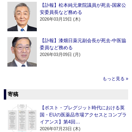
【訃報】松本純元衆院議員が死去‐国家公
安委員長など務める
2026年03月19日 (木)
【訃報】漆畑日薬元副会長が死去‐中医協
委員など務める
2026年03月09日 (月)
もっと見る »
寄稿
【ポスト・ブレグジット時代における英
国・EUの医薬品市場アクセスとコンプラ
イアンス】第4回…
2026年07月23日 (木)