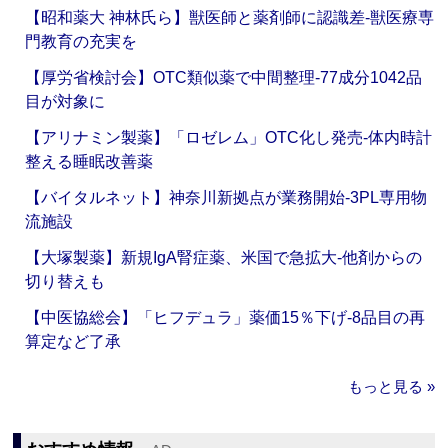
【昭和薬大 神林氏ら】獣医師と薬剤師に認識差‐獣医療専
門教育の充実を
【厚労省検討会】OTC類似薬で中間整理‐77成分1042品
目が対象に
【アリナミン製薬】「ロゼレム」OTC化し発売‐体内時計
整える睡眠改善薬
【バイタルネット】神奈川新拠点が業務開始‐3PL専用物
流施設
【大塚製薬】新規IgA腎症薬、米国で急拡大‐他剤からの
切り替えも
【中医協総会】「ヒフデュラ」薬価15％下げ‐8品目の再
算定など了承
もっと見る »