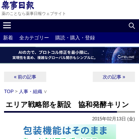
薬のことなら薬事日報ウェブサイト
新着
全カテゴリー
購読・購入・登録
« 前の記事
次の記事 »
TOP
>
人事・組織
∨
エリア戦略部を新設 協和発酵キリン
2015年02月13日 (金)