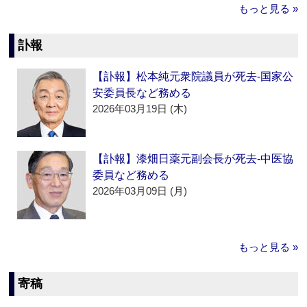
もっと見る »
訃報
【訃報】松本純元衆院議員が死去‐国家公
安委員長など務める
2026年03月19日 (木)
【訃報】漆畑日薬元副会長が死去‐中医協
委員など務める
2026年03月09日 (月)
もっと見る »
寄稿