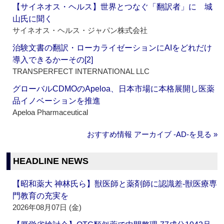
【サイネオス・ヘルス】世界とつなぐ「翻訳者」に 城
山氏に聞く
サイネオス・ヘルス・ジャパン株式会社
治験文書の翻訳・ローカライゼーションにAIをどれだけ
導入できるかーその[2]
TRANSPERFECT INTERNATIONAL LLC
グローバルCDMOのApeloa、日本市場に本格展開し医薬
品イノベーションを推進
Apeloa Pharmaceutical
おすすめ情報 アーカイブ ‐AD‐を見る »
HEADLINE NEWS
【昭和薬大 神林氏ら】獣医師と薬剤師に認識差‐獣医療専
門教育の充実を
2026年08月07日 (金)