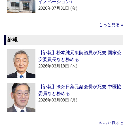
イノベーション）
2026年07月31日 (金)
もっと見る »
訃報
【訃報】松本純元衆院議員が死去‐国家公
安委員長など務める
2026年03月19日 (木)
【訃報】漆畑日薬元副会長が死去‐中医協
委員など務める
2026年03月09日 (月)
もっと見る »