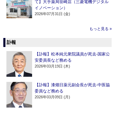
て】大手薬局笹崎店（三菱電機デジタル
イノベーション）
2026年07月31日 (金)
もっと見る »
訃報
【訃報】松本純元衆院議員が死去‐国家公
安委員長など務める
2026年03月19日 (木)
【訃報】漆畑日薬元副会長が死去‐中医協
委員など務める
2026年03月09日 (月)