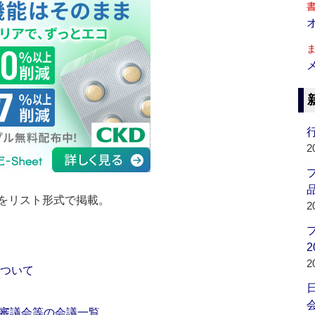
行
2
品
をリスト形式で掲載。
2
2
2
について
会
審議会等の会議一覧