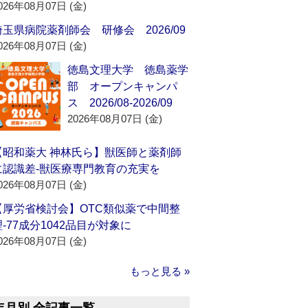
026年08月07日 (金)
埼玉県病院薬剤師会 研修会 2026/09
026年08月07日 (金)
徳島文理大学 徳島薬学
部 オープンキャンパ
ス 2026/08-2026/09
2026年08月07日 (金)
【昭和薬大 神林氏ら】獣医師と薬剤師
に認識差‐獣医療専門教育の充実を
026年08月07日 (金)
【厚労省検討会】OTC類似薬で中間整
理‐77成分1042品目が対象に
026年08月07日 (金)
もっと見る »