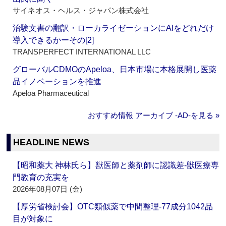
サイネオス・ヘルス・ジャパン株式会社
治験文書の翻訳・ローカライゼーションにAIをどれだけ
導入できるかーその[2]
TRANSPERFECT INTERNATIONAL LLC
グローバルCDMOのApeloa、日本市場に本格展開し医薬
品イノベーションを推進
Apeloa Pharmaceutical
おすすめ情報 アーカイブ ‐AD‐を見る »
HEADLINE NEWS
【昭和薬大 神林氏ら】獣医師と薬剤師に認識差‐獣医療専
門教育の充実を
2026年08月07日 (金)
【厚労省検討会】OTC類似薬で中間整理‐77成分1042品
目が対象に