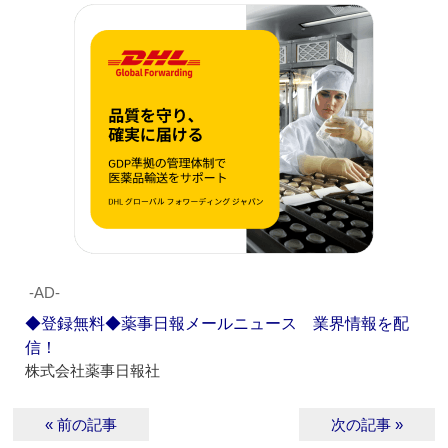
‐AD‐
◆登録無料◆薬事日報メールニュース 業界情報を配
信！
株式会社薬事日報社
« 前の記事
次の記事 »