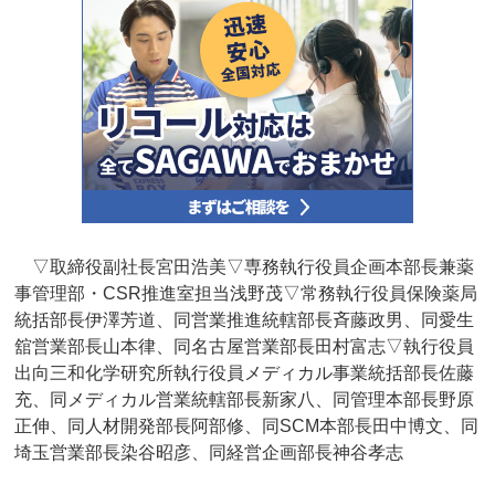
▽取締役副社長宮田浩美▽専務執行役員企画本部長兼薬
事管理部・CSR推進室担当浅野茂▽常務執行役員保険薬局
統括部長伊澤芳道、同営業推進統轄部長斉藤政男、同愛生
舘営業部長山本律、同名古屋営業部長田村富志▽執行役員
出向三和化学研究所執行役員メディカル事業統括部長佐藤
充、同メディカル営業統轄部長新家八、同管理本部長野原
正伸、同人材開発部長阿部修、同SCM本部長田中博文、同
埼玉営業部長染谷昭彦、同経営企画部長神谷孝志