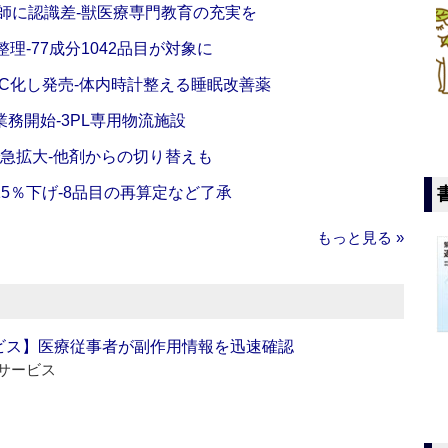
師に認識差‐獣医療専門教育の充実を
理‐77成分1042品目が対象に
C化し発売‐体内時計整える睡眠改善薬
務開始‐3PL専用物流施設
で急拡大‐他剤からの切り替えも
5％下げ‐8品目の再算定など了承
もっと見る »
ビス】医療従事者が副作用情報を迅速確認
サービス