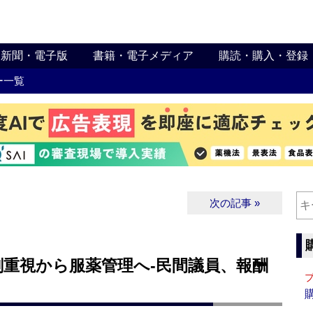
新聞・電子版
書籍・電子メディア
購読・購入・登録
ー一覧
次の記事 »
剤重視から服薬管理へ‐民間議員、報酬