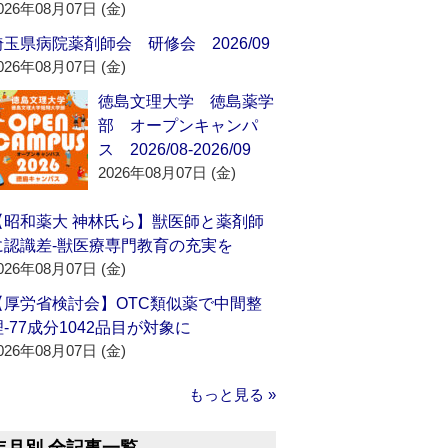
026年08月07日 (金)
埼玉県病院薬剤師会 研修会 2026/09
026年08月07日 (金)
徳島文理大学 徳島薬学
部 オープンキャンパ
ス 2026/08-2026/09
2026年08月07日 (金)
【昭和薬大 神林氏ら】獣医師と薬剤師
に認識差‐獣医療専門教育の充実を
026年08月07日 (金)
【厚労省検討会】OTC類似薬で中間整
理‐77成分1042品目が対象に
026年08月07日 (金)
もっと見る »