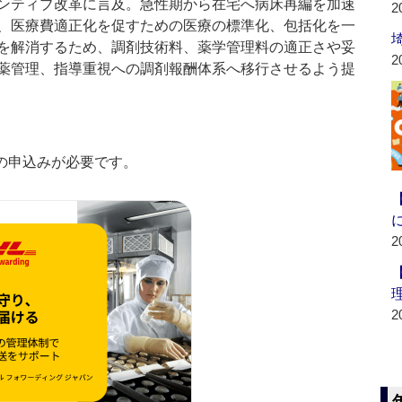
ンティブ改革に言及。急性期から在宅へ病床再編を加速
2
、医療費適正化を促すための医療の標準化、包括化を一
を解消するため、調剤技術料、薬学管理料の適正さや妥
2
薬管理、指導重視への調剤報酬体系へ移行させるよう提
の申込みが必要です。
2
2