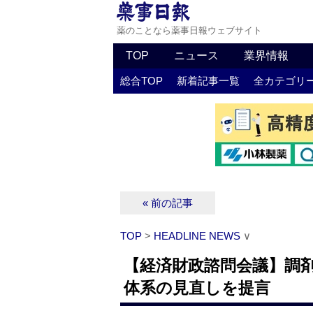
薬のことなら薬事日報ウェブサイト
TOP
ニュース
業界情報
総合TOP
新着記事一覧
全カテゴリ
« 前の記事
TOP
>
HEADLINE NEWS
∨
【経済財政諮問会議】調
体系の見直しを提言