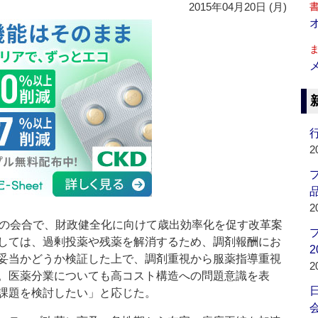
2015年04月20日 (月)
行
2
品
2
の会合で、財政健全化に向けて歳出効率化を促す改革案
しては、過剰投薬や残薬を解消するため、調剤報酬にお
2
妥当かどうか検証した上で、調剤重視から服薬指導重視
2
。医薬分業についても高コスト構造への問題意識を表
課題を検討したい」と応じた。
会