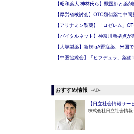
【昭和薬大 神林氏ら】獣医師と薬剤
【厚労省検討会】OTC類似薬で中間整
【アリナミン製薬】「ロゼレム」OT
【バイタルネット】神奈川新拠点が業
【大塚製薬】新規IgA腎症薬、米国
【中医協総会】「ヒフデュラ」薬価1
おすすめ情報
‐AD‐
【日立社会情報サー
株式会社日立社会情報