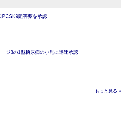
口PCSK9阻害薬を承認
をステージ3の1型糖尿病の小児に迅速承認
もっと見る »