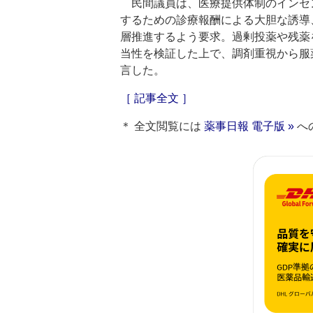
民間議員は、医療提供体制のインセ
するための診療報酬による大胆な誘導
層推進するよう要求。過剰投薬や残薬
当性を検証した上で、調剤重視から服
言した。
［ 記事全文 ］
＊ 全文閲覧には
薬事日報 電子版 »
へ