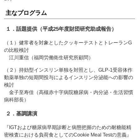
主なプログラム
１．話題提供（平成25年度財団研究助成報告）
（１）健常者を対象としたクッキーテストとトレーランG
の比較検討
江川重信（福岡労働衛生研究所顧問）
（２）持効型インスリン単独を対照とし、GLP-1受容体作
動薬単独の短期間投与によるインスリン分泌能への影響の
検討
金子至寿佳（高槻赤十字病院糖尿病・内分泌・生活習慣
病科部長）
２．基調講演
『IGTおよび糖尿病早期診断と病態把握のための耐糖能精
密検査における負荷食としてのCookie Meal Testの意義』