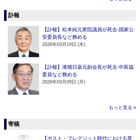
訃報
【訃報】松本純元衆院議員が死去‐国家公
安委員長など務める
2026年03月19日 (木)
【訃報】漆畑日薬元副会長が死去‐中医協
委員など務める
2026年03月09日 (月)
もっと見る »
寄稿
【ポスト・ブレグジット時代における英