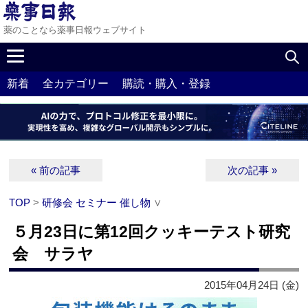
薬のことなら薬事日報ウェブサイト
新着
全カテゴリー
購読・購入・登録
« 前の記事
次の記事 »
TOP
>
研修会 セミナー 催し物
∨
５月23日に第12回クッキーテスト研究
会 サラヤ
2015年04月24日 (金)