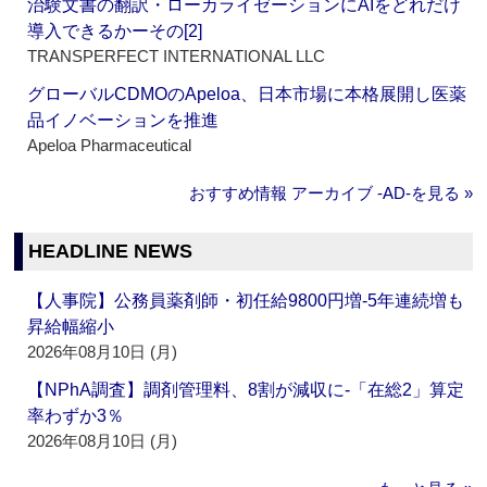
治験文書の翻訳・ローカライゼーションにAIをどれだけ
導入できるかーその[2]
TRANSPERFECT INTERNATIONAL LLC
グローバルCDMOのApeloa、日本市場に本格展開し医薬
品イノベーションを推進
Apeloa Pharmaceutical
おすすめ情報 アーカイブ ‐AD‐を見る »
HEADLINE NEWS
【人事院】公務員薬剤師・初任給9800円増‐5年連続増も
昇給幅縮小
2026年08月10日 (月)
【NPhA調査】調剤管理料、8割が減収に‐「在総2」算定
率わずか3％
2026年08月10日 (月)