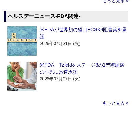
もっと見る »
ヘルスデーニュース‐FDA関連‐
米FDAが世界初の経口PCSK9阻害薬を承
認
2026年07月21日 (火)
米FDA、Tzieldをステージ3の1型糖尿病
の小児に迅速承認
2026年07月07日 (火)
もっと見る »