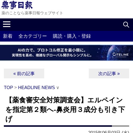
薬のことなら薬事日報ウェブサイト
新着
全カテゴリー
購読・購入・登録
« 前の記事
次の記事 »
TOP
>
HEADLINE NEWS
∨
【薬食審安全対策調査会】エルペイン
を指定第２類へ‐鼻炎用３成分も引き下
げ
2015年06月03日 (水)