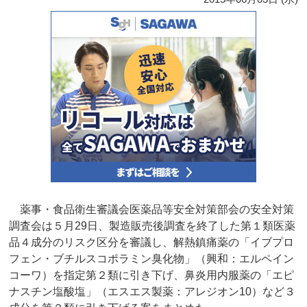
薬事・食品衛生審議会医薬品等安全対策部会の安全対策
調査会は５月29日、製造販売後調査を終了した第１類医薬
品４成分のリスク区分を審議し、解熱鎮痛薬の「イブプロ
フェン・ブチルスコポラミン臭化物」（興和：エルペイン
コーワ）を指定第２類に引き下げ、鼻炎用内服薬の「エピ
ナスチン塩酸塩」（エスエス製薬：アレジオン10）など３