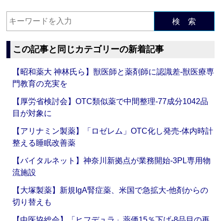
検 索
この記事と同じカテゴリーの新着記事
【昭和薬大 神林氏ら】獣医師と薬剤師に認識差‐獣医療専
門教育の充実を
【厚労省検討会】OTC類似薬で中間整理‐77成分1042品
目が対象に
【アリナミン製薬】「ロゼレム」OTC化し発売‐体内時計
整える睡眠改善薬
【バイタルネット】神奈川新拠点が業務開始‐3PL専用物
流施設
【大塚製薬】新規IgA腎症薬、米国で急拡大‐他剤からの
切り替えも
【中医協総会】「ヒフデュラ」薬価15％下げ‐8品目の再