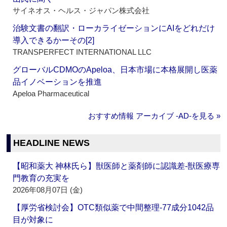
サイネオス・ヘルス・ジャパン株式会社
治験文書の翻訳・ローカライゼーションにAIをどれだけ
導入できるかーその[2]
TRANSPERFECT INTERNATIONAL LLC
グローバルCDMOのApeloa、日本市場に本格展開し医薬
品イノベーションを推進
Apeloa Pharmaceutical
おすすめ情報 アーカイブ ‐AD‐を見る »
HEADLINE NEWS
【昭和薬大 神林氏ら】獣医師と薬剤師に認識差‐獣医療専
門教育の充実を
2026年08月07日 (金)
【厚労省検討会】OTC類似薬で中間整理‐77成分1042品
目が対象に