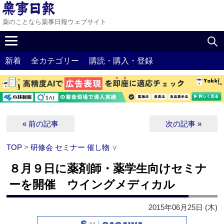
薬のことなら薬事日報ウェブサイト
新着
全カテゴリー
購読・購入・登録
« 前の記事
次の記事 »
TOP
>
研修会 セミナー 催し物
∨
８月９日に薬剤師・薬学生向けセミナ
ーを開催 ウイングメディカル
2015年06月25日 (木)