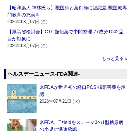
【昭和薬大 神林氏ら】獣医師と薬剤師に認識差‐獣医療専
門教育の充実を
2026年08月07日 (金)
【厚労省検討会】OTC類似薬で中間整理‐77成分1042品
目が対象に
2026年08月07日 (金)
もっと見る »
ヘルスデーニュース‐FDA関連‐
米FDAが世界初の経口PCSK9阻害薬を承
認
2026年07月21日 (火)
米FDA、Tzieldをステージ3の1型糖尿病
の小児に迅速承認