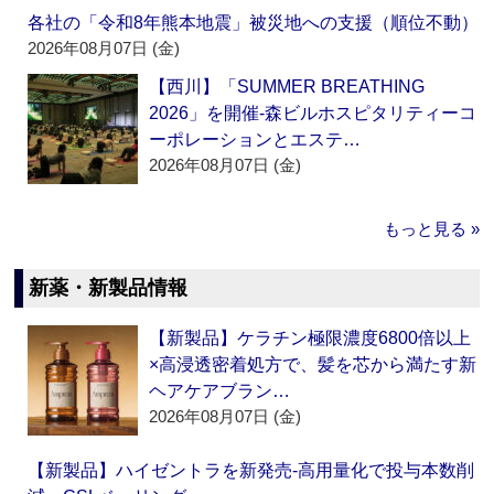
各社の「令和8年熊本地震」被災地への支援（順位不動）
2026年08月07日 (金)
【西川】「SUMMER BREATHING
2026」を開催‐森ビルホスピタリティーコ
ーポレーションとエステ…
2026年08月07日 (金)
もっと見る »
新薬・新製品情報
【新製品】ケラチン極限濃度6800倍以上
×高浸透密着処方で、髪を芯から満たす新
ヘアケアブラン…
2026年08月07日 (金)
【新製品】ハイゼントラを新発売‐高用量化で投与本数削