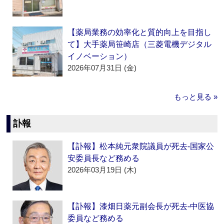
【薬局業務の効率化と質的向上を目指し
て】大手薬局笹崎店（三菱電機デジタル
イノベーション）
2026年07月31日 (金)
もっと見る »
訃報
【訃報】松本純元衆院議員が死去‐国家公
安委員長など務める
2026年03月19日 (木)
【訃報】漆畑日薬元副会長が死去‐中医協
委員など務める