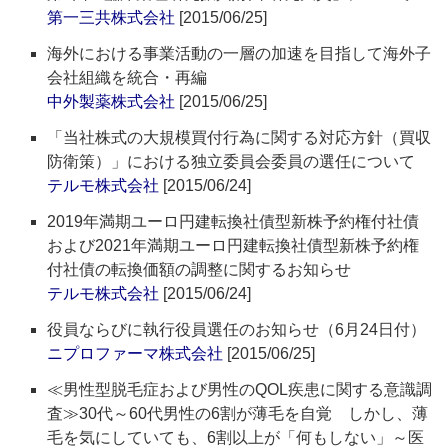
第一三共株式会社
[2015/06/25]
海外における事業活動の一層の加速を目指して海外子
会社組織を統合・再編
中外製薬株式会社
[2015/06/25]
「当社株式の大規模買付行為に関する対応方針（買収
防衛策）」における独立委員会委員の選任について
テルモ株式会社
[2015/06/24]
2019年満期ユーロ円建転換社債型新株予約権付社債
および2021年満期ユーロ円建転換社債型新株予約権
付社債の転換価額の調整に関するお知らせ
テルモ株式会社
[2015/06/24]
役員ならびに執行役員選任のお知らせ（6月24日付）
ニプロファーマ株式会社
[2015/06/25]
≪男性型脱毛症および男性のQOL疾患に関する意識調
査≫30代～60代男性の6割が薄毛を自覚 しかし、薄
毛を気にしていても、6割以上が「何もしない」～医