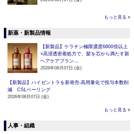
もっと見る »
新薬・新製品情報
【新製品】ケラチン極限濃度6800倍以上
×高浸透密着処方で、髪を芯から満たす新
ヘアケアブラン…
2026年08月07日 (金)
【新製品】ハイゼントラを新発売‐高用量化で投与本数削
減 CSLベーリング
2026年08月07日 (金)
もっと見る »
人事・組織