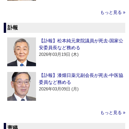
もっと見る »
訃報
【訃報】松本純元衆院議員が死去‐国家公
安委員長など務める
2026年03月19日 (木)
【訃報】漆畑日薬元副会長が死去‐中医協
委員など務める
2026年03月09日 (月)
もっと見る »
寄稿