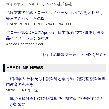
サイネオス・ヘルス・ジャパン株式会社
治験文書の翻訳・ローカライゼーションにAIをどれだけ
導入できるかーその[2]
TRANSPERFECT INTERNATIONAL LLC
グローバルCDMOのApeloa、日本市場に本格展開し医薬
品イノベーションを推進
Apeloa Pharmaceutical
おすすめ情報 アーカイブ ‐AD‐を見る »
HEADLINE NEWS
【昭和薬大 神林氏ら】獣医師と薬剤師に認識差‐獣医療専
門教育の充実を
2026年08月07日 (金)
【厚労省検討会】OTC類似薬で中間整理‐77成分1042品
目が対象に