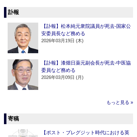
訃報
【訃報】松本純元衆院議員が死去‐国家公
安委員長など務める
2026年03月19日 (木)
【訃報】漆畑日薬元副会長が死去‐中医協
委員など務める
2026年03月09日 (月)
もっと見る »
寄稿
【ポスト・ブレグジット時代における英