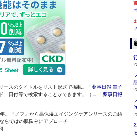
行
2
品
リースのタイトルをリスト形式で掲載。「
薬事日報 電子
2
ド、日付等で検索することができます。（→
「薬事日報
2
0年。『ノブ』から高保湿エイジングケアシリーズのご紹
2
ならではの肌悩みにアプローチ
3]