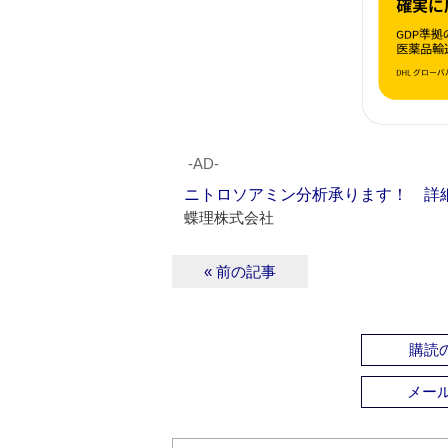
‐AD‐
ニトロソアミン分析承ります！ 詳
蝶理株式会社
« 前の記事
購読の
メー