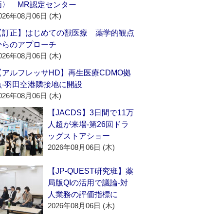
価〉 MR認定センター
026年08月06日 (木)
【訂正】はじめての獣医療 薬学的観点
からのアプローチ
026年08月06日 (木)
【アルフレッサHD】再生医療CDMO拠
点‐羽田空港隣接地に開設
026年08月06日 (木)
【JACDS】3日間で11万
人超が来場‐第26回ドラ
ッグストアショー
2026年08月06日 (木)
【JP-QUEST研究班】薬
局版QIの活用で議論‐対
人業務の評価指標に
2026年08月06日 (木)