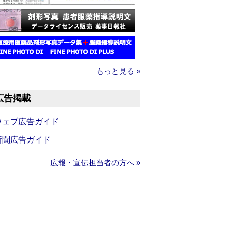
もっと見る »
広告掲載
ウェブ広告ガイド
新聞広告ガイド
広報・宣伝担当者の方へ »