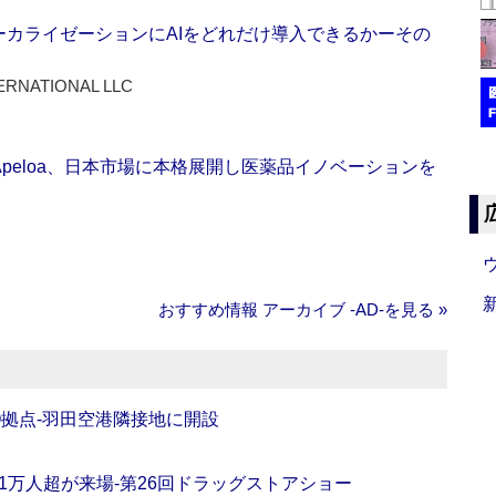
ーカライゼーションにAIをどれだけ導入できるかーその
ERNATIONAL LLC
Apeloa、日本市場に本格展開し医薬品イノベーションを
おすすめ情報 アーカイブ ‐AD‐を見る »
O拠点‐羽田空港隣接地に開設
11万人超が来場‐第26回ドラッグストアショー