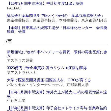
【16年3月期中間決算】中計初年度は出足好調
PALTAC
講演会と薬草園見学で賑わう‐恒例の「薬草収穫感謝の会」
東京生薬協会、東京薬事協会、本町生薬会、東京都薬剤師会
【余録】日東薬品の綾部工場が「日本緑化センター 会長奨
励賞」受賞
7面
新規領域に“攻め”‐米ベンチャーを買収、眼科の再生医療に参
入
アステラス製薬
3320億円で米企業買収‐高カリウム血症薬を獲得
英アストラゼネカ
大学で医薬品開発講座‐国際的人材、CROが育てる
パレクセル・インターナショナル、京都薬科大学
【16年3月期中間決算】海外売上が拡大‐二桁の増収増益を達
成
生化学工業
【16年3月期中間決算】印子会社メドライク寄与‐営業利益約