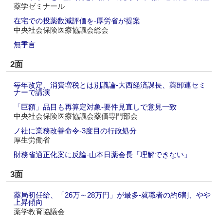
薬学ゼミナール
在宅での投薬数減評価を‐厚労省が提案
中央社会保険医療協議会総会
無季言
2面
毎年改定、消費増税とは別議論‐大西経済課長、薬卸連セミ
ナーで講演
「巨額」品目も再算定対象‐要件見直しで意見一致
中央社会保険医療協議会薬価専門部会
ノ社に業務改善命令‐3度目の行政処分
厚生労働省
財務省適正化案に反論‐山本日薬会長「理解できない」
3面
薬局初任給、「26万～28万円」が最多‐就職者の約6割、やや
上昇傾向
薬学教育協議会