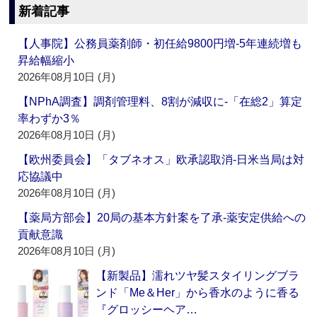
新着記事
【人事院】公務員薬剤師・初任給9800円増‐5年連続増も
昇給幅縮小
2026年08月10日 (月)
【NPhA調査】調剤管理料、8割が減収に‐「在総2」算定
率わずか3％
2026年08月10日 (月)
【欧州委員会】「タブネオス」欧承認取消‐日米当局は対
応協議中
2026年08月10日 (月)
【薬局方部会】20局の基本方針案を了承‐薬安定供給への
貢献意識
2026年08月10日 (月)
【新製品】濡れツヤ髪スタイリングブラ
ンド「Me＆Her」から香水のように香る
『グロッシーヘア…