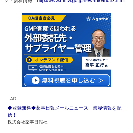
ジ・新着情報
http://www.mhlw.go.jp/new-info/index.html
‐AD‐
◆登録無料◆薬事日報メールニュース 業界情報を配
信！
株式会社薬事日報社