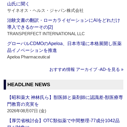
山氏に聞く
サイネオス・ヘルス・ジャパン株式会社
治験文書の翻訳・ローカライゼーションにAIをどれだけ
導入できるかーその[2]
TRANSPERFECT INTERNATIONAL LLC
グローバルCDMOのApeloa、日本市場に本格展開し医薬
品イノベーションを推進
Apeloa Pharmaceutical
おすすめ情報 アーカイブ ‐AD‐を見る »
HEADLINE NEWS
【昭和薬大 神林氏ら】獣医師と薬剤師に認識差‐獣医療専
門教育の充実を
2026年08月07日 (金)
【厚労省検討会】OTC類似薬で中間整理‐77成分1042品