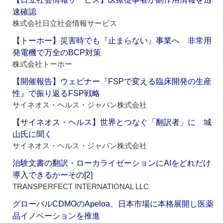
速確認
株式会社日立社会情報サービス
【トーホー】災害時でも『止まらない』事業へ 非常用
発電機で万全のBCP対策
株式会社トーホー
【開催報告】ウェビナー『FSPで変える臨床開発の生産
性』で振り返るFSP戦略
サイネオス・ヘルス・ジャパン株式会社
【サイネオス・ヘルス】世界とつなぐ「翻訳者」に 城
山氏に聞く
サイネオス・ヘルス・ジャパン株式会社
治験文書の翻訳・ローカライゼーションにAIをどれだけ
導入できるかーその[2]
TRANSPERFECT INTERNATIONAL LLC
グローバルCDMOのApeloa、日本市場に本格展開し医薬
品イノベーションを推進