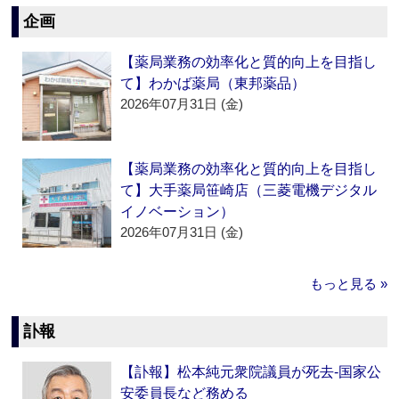
企画
【薬局業務の効率化と質的向上を目指し
て】わかば薬局（東邦薬品）
2026年07月31日 (金)
【薬局業務の効率化と質的向上を目指し
て】大手薬局笹崎店（三菱電機デジタル
イノベーション）
2026年07月31日 (金)
もっと見る »
訃報
【訃報】松本純元衆院議員が死去‐国家公
安委員長など務める