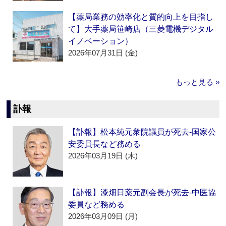
【薬局業務の効率化と質的向上を目指し
て】大手薬局笹崎店（三菱電機デジタル
イノベーション）
2026年07月31日 (金)
もっと見る »
訃報
【訃報】松本純元衆院議員が死去‐国家公
安委員長など務める
2026年03月19日 (木)
【訃報】漆畑日薬元副会長が死去‐中医協
委員など務める
2026年03月09日 (月)