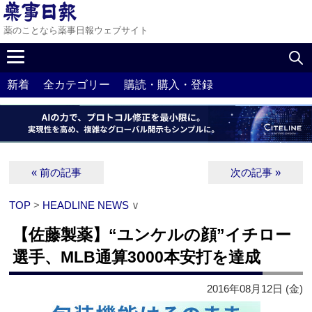
薬のことなら薬事日報ウェブサイト
新着
全カテゴリー
購読・購入・登録
« 前の記事
次の記事 »
TOP
>
HEADLINE NEWS
∨
【佐藤製薬】“ユンケルの顔”イチロー
選手、MLB通算3000本安打を達成
2016年08月12日 (金)