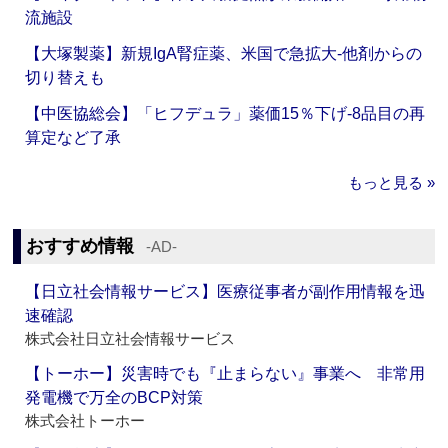
流施設
【大塚製薬】新規IgA腎症薬、米国で急拡大‐他剤からの
切り替えも
【中医協総会】「ヒフデュラ」薬価15％下げ‐8品目の再
算定など了承
もっと見る »
おすすめ情報
‐AD‐
【日立社会情報サービス】医療従事者が副作用情報を迅
速確認
株式会社日立社会情報サービス
【トーホー】災害時でも『止まらない』事業へ 非常用
発電機で万全のBCP対策
株式会社トーホー