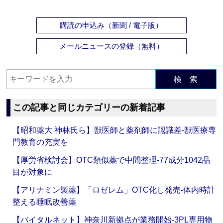
購読の申込み（新聞 / 電子版）
メールニュースの登録（無料）
検 索
この記事と同じカテゴリーの新着記事
【昭和薬大 神林氏ら】獣医師と薬剤師に認識差‐獣医療専
門教育の充実を
【厚労省検討会】OTC類似薬で中間整理‐77成分1042品
目が対象に
【アリナミン製薬】「ロゼレム」OTC化し発売‐体内時計
整える睡眠改善薬
【バイタルネット】神奈川新拠点が業務開始‐3PL専用物