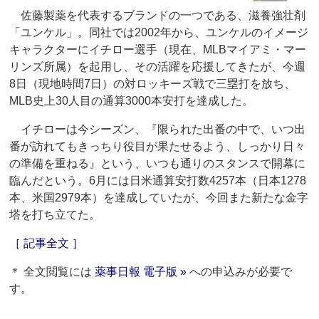
佐藤製薬を代表するブランドの一つである、滋養強壮剤
「ユンケル」。同社では2002年から、ユンケルのイメージ
キャラクターにイチロー選手（現在、MLBマイアミ・マー
リンズ所属）を起用し、その活躍を応援してきたが、今週
8日（現地時間7日）の対ロッキーズ戦で三塁打を放ち、
MLB史上30人目の通算3000本安打を達成した。
イチローは今シーズン、『限られた出番の中で、いつ出
番が訪れてもきっちり役目が果たせるよう、しっかり日々
の準備を重ねる』という、いつも通りのスタンスで開幕に
臨んだという。6月には日米通算安打数4257本（日本1278
本、米国2979本）を達成していたが、今回また新たな金字
塔を打ち立てた。
［ 記事全文 ］
＊ 全文閲覧には
薬事日報 電子版 »
への申込みが必要で
す。