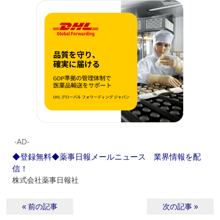
‐AD‐
◆登録無料◆薬事日報メールニュース 業界情報を配
信！
株式会社薬事日報社
« 前の記事
次の記事 »