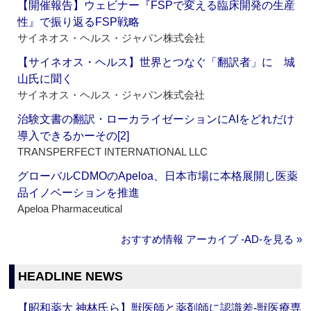
【開催報告】ウェビナー『FSPで変える臨床開発の生産
性』で振り返るFSP戦略
サイネオス・ヘルス・ジャパン株式会社
【サイネオス・ヘルス】世界とつなぐ「翻訳者」に 城
山氏に聞く
サイネオス・ヘルス・ジャパン株式会社
治験文書の翻訳・ローカライゼーションにAIをどれだけ
導入できるかーその[2]
TRANSPERFECT INTERNATIONAL LLC
グローバルCDMOのApeloa、日本市場に本格展開し医薬
品イノベーションを推進
Apeloa Pharmaceutical
おすすめ情報 アーカイブ ‐AD‐を見る »
HEADLINE NEWS
【昭和薬大 神林氏ら】獣医師と薬剤師に認識差‐獣医療専