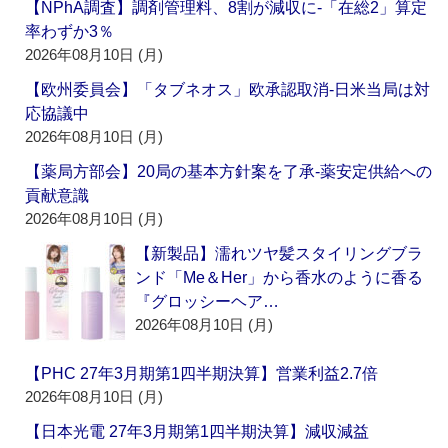
【NPhA調査】調剤管理料、8割が減収に‐「在総2」算定
率わずか3％
2026年08月10日 (月)
【欧州委員会】「タブネオス」欧承認取消‐日米当局は対
応協議中
2026年08月10日 (月)
【薬局方部会】20局の基本方針案を了承‐薬安定供給への
貢献意識
2026年08月10日 (月)
【新製品】濡れツヤ髪スタイリングブラ
ンド「Me＆Her」から香水のように香る
『グロッシーヘア…
2026年08月10日 (月)
【PHC 27年3月期第1四半期決算】営業利益2.7倍
2026年08月10日 (月)
【日本光電 27年3月期第1四半期決算】減収減益