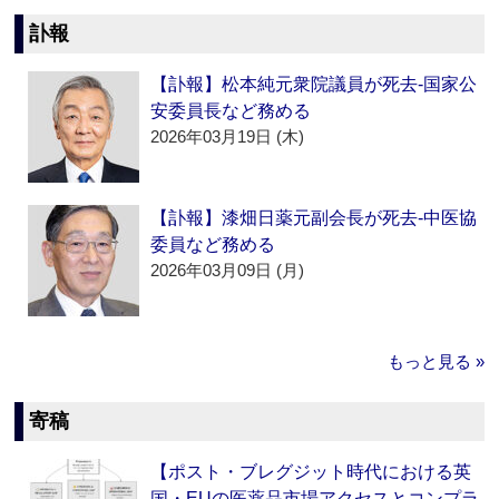
訃報
【訃報】松本純元衆院議員が死去‐国家公
安委員長など務める
2026年03月19日 (木)
【訃報】漆畑日薬元副会長が死去‐中医協
委員など務める
2026年03月09日 (月)
もっと見る »
寄稿
【ポスト・ブレグジット時代における英
国・EUの医薬品市場アクセスとコンプラ