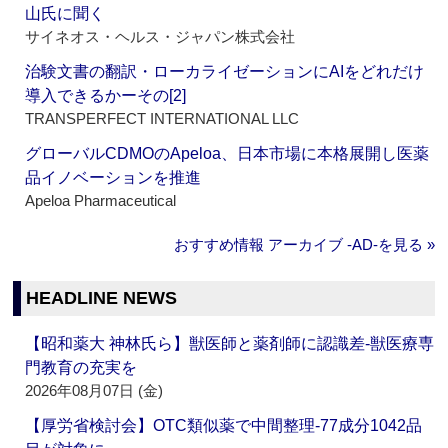
山氏に聞く
サイネオス・ヘルス・ジャパン株式会社
治験文書の翻訳・ローカライゼーションにAIをどれだけ
導入できるかーその[2]
TRANSPERFECT INTERNATIONAL LLC
グローバルCDMOのApeloa、日本市場に本格展開し医薬
品イノベーションを推進
Apeloa Pharmaceutical
おすすめ情報 アーカイブ ‐AD‐を見る »
HEADLINE NEWS
【昭和薬大 神林氏ら】獣医師と薬剤師に認識差‐獣医療専
門教育の充実を
2026年08月07日 (金)
【厚労省検討会】OTC類似薬で中間整理‐77成分1042品