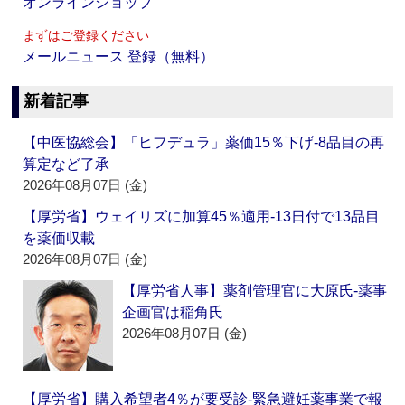
オンラインショップ
まずはご登録ください
メールニュース 登録（無料）
新着記事
【中医協総会】「ヒフデュラ」薬価15％下げ‐8品目の再
算定など了承
2026年08月07日 (金)
【厚労省】ウェイリズに加算45％適用‐13日付で13品目
を薬価収載
2026年08月07日 (金)
【厚労省人事】薬剤管理官に大原氏‐薬事
企画官は稲角氏
2026年08月07日 (金)
【厚労省】購入希望者4％が要受診‐緊急避妊薬事業で報