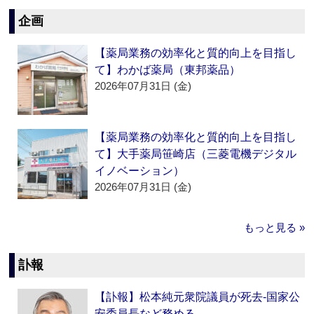
企画
【薬局業務の効率化と質的向上を目指し
て】わかば薬局（東邦薬品）
2026年07月31日 (金)
【薬局業務の効率化と質的向上を目指し
て】大手薬局笹崎店（三菱電機デジタル
イノベーション）
2026年07月31日 (金)
もっと見る »
訃報
【訃報】松本純元衆院議員が死去‐国家公
安委員長など務める