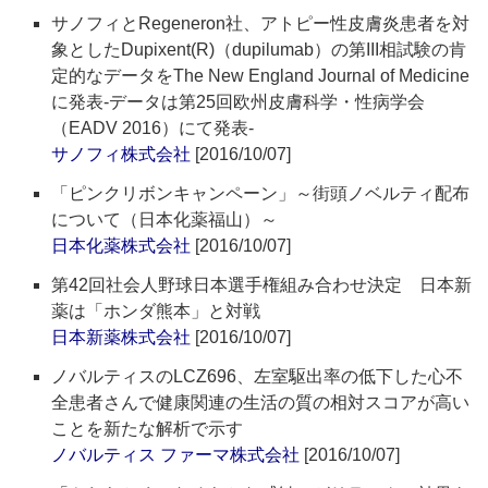
サノフィとRegeneron社、アトピー性皮膚炎患者を対
象としたDupixent(R)（dupilumab）の第III相試験の肯
定的なデータをThe New England Journal of Medicine
に発表‐データは第25回欧州皮膚科学・性病学会
（EADV 2016）にて発表‐
サノフィ株式会社
[2016/10/07]
「ピンクリボンキャンペーン」～街頭ノベルティ配布
について（日本化薬福山）～
日本化薬株式会社
[2016/10/07]
第42回社会人野球日本選手権組み合わせ決定 日本新
薬は「ホンダ熊本」と対戦
日本新薬株式会社
[2016/10/07]
ノバルティスのLCZ696、左室駆出率の低下した心不
全患者さんで健康関連の生活の質の相対スコアが高い
ことを新たな解析で示す
ノバルティス ファーマ株式会社
[2016/10/07]