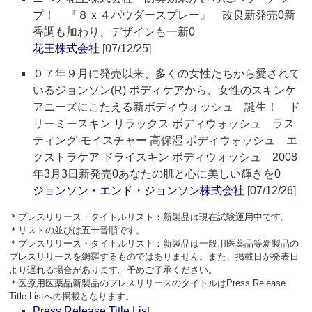
プ！ 『８ｘ４パウダースプレー』 改良新発売0新
香調も加わり、デザインも一新0
花王株式会社
[07/12/25]
０７年９月に発売以来、多くの女性たちから愛されて
いるジョンソン(R) ボディケアから、女性のスキンケ
アニーズにこたえる新ボディウォッシュ 誕生！ ド
リーミースキン リラックス ボディウォッシュ ラス
ティング モイスチャー 高保湿 ボディウォッシュ エ
クストラケア ドライスキン ボディウォッシュ 2008
年3月3日新発売0あなたの肌と心に美しい輝きを0
ジョンソン・エンド・ジョンソン株式会社
[07/12/26]
＊プレスリリース・タイトルリスト：新製品は現在試験運用中です。
＊リストの並びは五十音順です。
＊プレスリリース・タイトルリスト：新製品は一般用医薬品等新製品の
プレスリリースを網羅するものではありません。また、掲載日が発表日
より遅れる場合があります。予めご了承ください。
＊医療用医薬品新製品のプレスリリースのタイトルはPress Release
Title Listへの掲載となります。
Press Release Title List