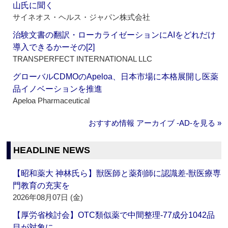
山氏に聞く
サイネオス・ヘルス・ジャパン株式会社
治験文書の翻訳・ローカライゼーションにAIをどれだけ
導入できるかーその[2]
TRANSPERFECT INTERNATIONAL LLC
グローバルCDMOのApeloa、日本市場に本格展開し医薬
品イノベーションを推進
Apeloa Pharmaceutical
おすすめ情報 アーカイブ ‐AD‐を見る »
HEADLINE NEWS
【昭和薬大 神林氏ら】獣医師と薬剤師に認識差‐獣医療専
門教育の充実を
2026年08月07日 (金)
【厚労省検討会】OTC類似薬で中間整理‐77成分1042品
目が対象に