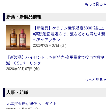
もっと見る »
新薬・新製品情報
【新製品】ケラチン極限濃度6800倍以上
×高浸透密着処方で、髪を芯から満たす新
ヘアケアブラン…
2026年08月07日 (金)
【新製品】ハイゼントラを新発売‐高用量化で投与本数削
減 CSLベーリング
2026年08月07日 (金)
もっと見る »
人事・組織
大津賀会長が退任へ ダイト