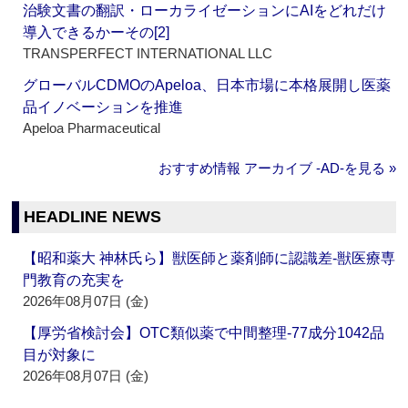
治験文書の翻訳・ローカライゼーションにAIをどれだけ
導入できるかーその[2]
TRANSPERFECT INTERNATIONAL LLC
グローバルCDMOのApeloa、日本市場に本格展開し医薬
品イノベーションを推進
Apeloa Pharmaceutical
おすすめ情報 アーカイブ ‐AD‐を見る »
HEADLINE NEWS
【昭和薬大 神林氏ら】獣医師と薬剤師に認識差‐獣医療専
門教育の充実を
2026年08月07日 (金)
【厚労省検討会】OTC類似薬で中間整理‐77成分1042品
目が対象に
2026年08月07日 (金)