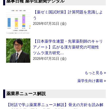
薬事日報 薬学生新聞デジタル
【薬ゼミ国試対策】計算問題を意識しよ
う
2026年07月31日 (金)
【日本薬学生連盟・先輩薬剤師のキャリ
アノート】広がる漢方薬研究の可能性
ツムラ漢方研究…
2026年07月31日 (金)
もっと見る »
薬学生向け書籍 »
薬業界ニュース解説
【対話で学ぶ薬業界ニュース解説】骨太の方針を読み解