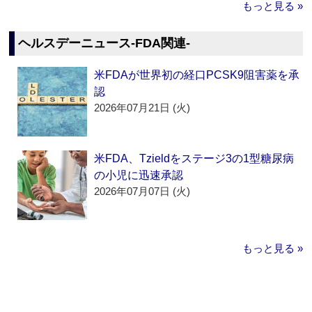
もっと見る »
ヘルスデーニュース‐FDA関連‐
米FDAが世界初の経口PCSK9阻害薬を承
認
2026年07月21日 (火)
米FDA、Tzieldをステージ3の1型糖尿病
の小児に迅速承認
2026年07月07日 (火)
もっと見る »