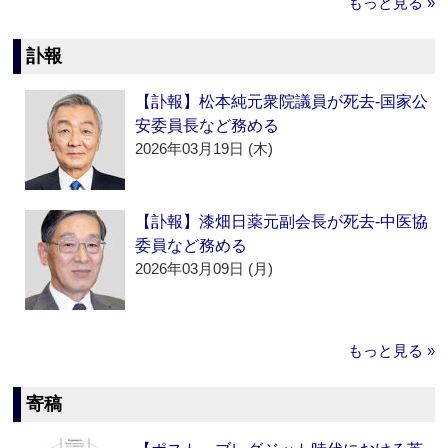
もっと見る »
訃報
【訃報】松本純元衆院議員が死去‐国家公
安委員長など務める
2026年03月19日 (木)
【訃報】漆畑日薬元副会長が死去‐中医協
委員など務める
2026年03月09日 (月)
もっと見る »
寄稿