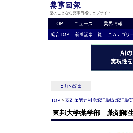
薬のことなら薬事日報ウェブサイト
TOP
ニュース
業界情報
総合TOP
新着記事一覧
全カテゴリ
« 前の記事
TOP
>
薬剤師認定制度認証機構 認証機
東邦大学薬学部 薬剤師生涯