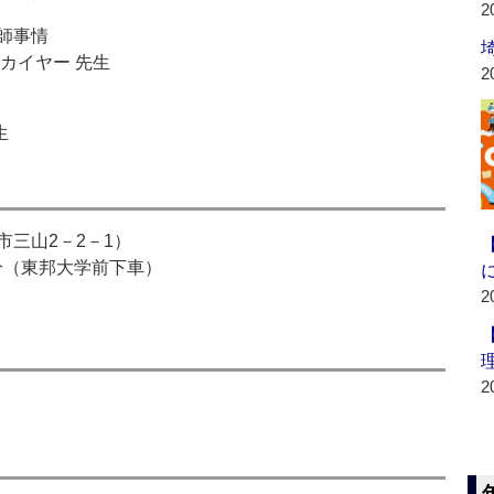
2
師事情
カイヤー 先生
2
生
三山2－2－1）
0分（東邦大学前下車）
2
2