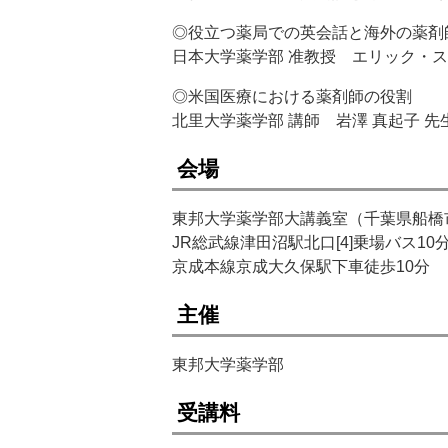
◎役立つ薬局での英会話と海外の薬剤
日本大学薬学部 准教授 エリック・ス
◎米国医療における薬剤師の役割
北里大学薬学部 講師 岩澤 真起子 先
会場
東邦大学薬学部大講義室（千葉県船橋市
JR総武線津田沼駅北口[4]乗場バス1
京成本線京成大久保駅下車徒歩10分
主催
東邦大学薬学部
受講料