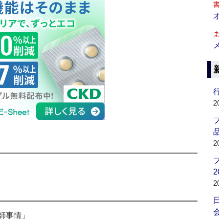
行
2
品
2
2
2
会
師事情」