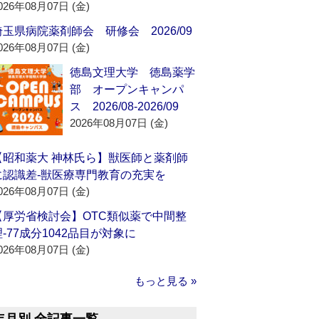
026年08月07日 (金)
埼玉県病院薬剤師会 研修会 2026/09
026年08月07日 (金)
徳島文理大学 徳島薬学
部 オープンキャンパ
ス 2026/08-2026/09
2026年08月07日 (金)
【昭和薬大 神林氏ら】獣医師と薬剤師
に認識差‐獣医療専門教育の充実を
026年08月07日 (金)
【厚労省検討会】OTC類似薬で中間整
理‐77成分1042品目が対象に
026年08月07日 (金)
もっと見る »