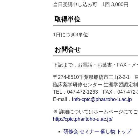
当日受講申し込み可 1回 3,000円
取得単位
1日につき3単位
お問合せ
下記まで，お電話・お葉書・FAX・
〒274-8510千葉県船橋市三山2-2-
臨床薬学研修センター 生涯学習認定
TEL．047-472-1263 FAX．047-472-
E-mail．
info-cptc@phar.toho-u.ac.jp
※ 詳細についてはホームページにて
http://cptc.phar.toho-u.ac.jp/
研修会 セミナー 催し物 トップ