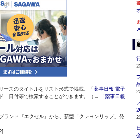
行
2
品
リースのタイトルをリスト形式で掲載。「
薬事日報 電子
2
ド、日付等で検索することができます。（→
「薬事日報
2
ップブランド『エクセル』から、新型「クレヨンリップ」発
2
2]
会