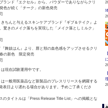
ップブランド『エクセル』から、パウダーでありながらクリ
2
発色が続く「チーク」の新色発売
2]
2
け、きちんと与えるスキンケアブランド『ギブ＆テイク』よ
、驚きのメイク落ちを実現した「メイク落としミルク」
2]
ンド『舞妓はん』より、唇と頬の血色感をアップさせるクリ
春の新色 限定発売
2]
2
t：新製品」は現在試験運用中です。
List：新製品」は一般用医薬品など新製品のプレスリリースを網羅する
2
発表日より遅れる場合があります。予めご了承くださ
ルは「Press Release Title List」への掲載とな