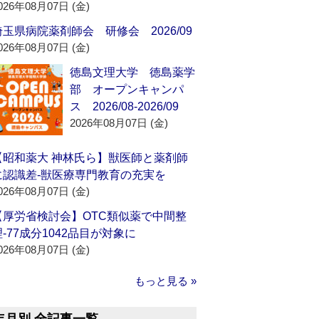
026年08月07日 (金)
埼玉県病院薬剤師会 研修会 2026/09
026年08月07日 (金)
徳島文理大学 徳島薬学
部 オープンキャンパ
ス 2026/08-2026/09
2026年08月07日 (金)
【昭和薬大 神林氏ら】獣医師と薬剤師
に認識差‐獣医療専門教育の充実を
026年08月07日 (金)
【厚労省検討会】OTC類似薬で中間整
理‐77成分1042品目が対象に
026年08月07日 (金)
もっと見る »