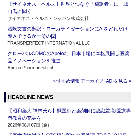
【サイネオス・ヘルス】世界とつなぐ「翻訳者」に 城
山氏に聞く
サイネオス・ヘルス・ジャパン株式会社
治験文書の翻訳・ローカライゼーションにAIをどれだけ
導入できるかーその[2]
TRANSPERFECT INTERNATIONAL LLC
グローバルCDMOのApeloa、日本市場に本格展開し医薬
品イノベーションを推進
Apeloa Pharmaceutical
おすすめ情報 アーカイブ ‐AD‐を見る »
HEADLINE NEWS
【昭和薬大 神林氏ら】獣医師と薬剤師に認識差‐獣医療専
門教育の充実を
2026年08月07日 (金)