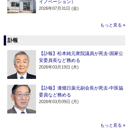
イノベーション）
2026年07月31日 (金)
もっと見る »
訃報
【訃報】松本純元衆院議員が死去‐国家公
安委員長など務める
2026年03月19日 (木)
【訃報】漆畑日薬元副会長が死去‐中医協
委員など務める
2026年03月09日 (月)
もっと見る »