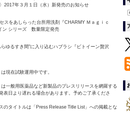
〉2017年３月１日（水）新発売のお知らせ
スをあしらった台所用洗剤『CHARMY Ｍａｇｉｃ
イン シリーズ 数量限定発売
あらゆるすき間”に入り込むハブラシ『ビトイーン贅沢
t：新製品」は現在試験運用中です。
List：新製品」は一般用医薬品など新製品のプレスリリースを網羅する
発表日より遅れる場合があります。予めご了承くださ
ルは「Press Release Title List」への掲載とな