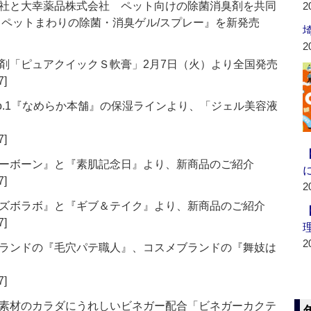
社と大幸薬品株式会社 ペット向けの除菌消臭剤を共同
2
 ペットまわりの除菌・消臭ゲル/スプレー』を新発売
2
剤「ピュアクイックＳ軟膏」2月7日（火）より全国発売
7]
o.1『なめらか本舗』の保湿ラインより、「ジェル美容液
7]
ーボーン』と『素肌記念日』より、新商品のご紹介
7]
2
ズボラボ』と『ギブ＆テイク』より、新商品のご紹介
7]
2
ランドの『毛穴パテ職人』、コスメブランドの『舞妓は
7]
素材のカラダにうれしいビネガー配合「ビネガーカクテ