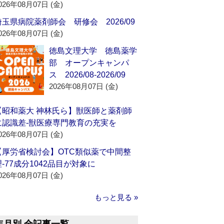
026年08月07日 (金)
埼玉県病院薬剤師会 研修会 2026/09
026年08月07日 (金)
徳島文理大学 徳島薬学
部 オープンキャンパ
ス 2026/08-2026/09
2026年08月07日 (金)
【昭和薬大 神林氏ら】獣医師と薬剤師
に認識差‐獣医療専門教育の充実を
026年08月07日 (金)
【厚労省検討会】OTC類似薬で中間整
理‐77成分1042品目が対象に
026年08月07日 (金)
もっと見る »