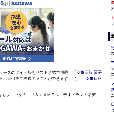
行
2
品
リースのタイトルをリスト形式で掲載。「
薬事日報 電子
2
ド、日付等で検索することができます。（→
「薬事日報
2
臭”もブロック！ 『８ｘ４ＭＥＮ デオドラントボディ
2
会