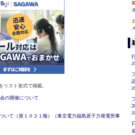
行
2
品
をリスト形式で掲載。
2
部会の開催について
2
2
ついて（第１０２１報）（東京電力福島原子力発電所事
会