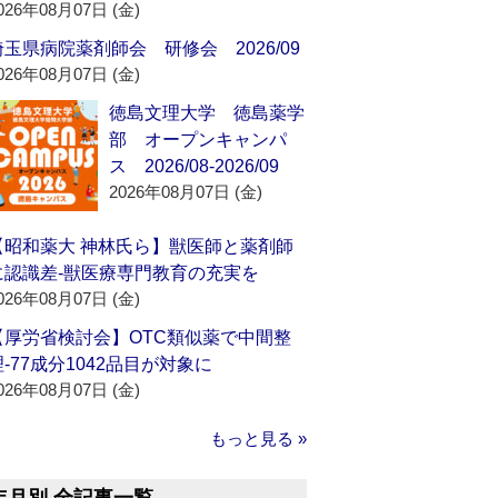
026年08月07日 (金)
埼玉県病院薬剤師会 研修会 2026/09
026年08月07日 (金)
徳島文理大学 徳島薬学
部 オープンキャンパ
ス 2026/08-2026/09
2026年08月07日 (金)
【昭和薬大 神林氏ら】獣医師と薬剤師
に認識差‐獣医療専門教育の充実を
026年08月07日 (金)
【厚労省検討会】OTC類似薬で中間整
理‐77成分1042品目が対象に
026年08月07日 (金)
もっと見る »