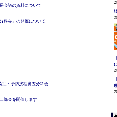
2
長会議の資料について
2
分科会」の開催について
2
感染症・予防接種審査分科会
2
二部会を開催します