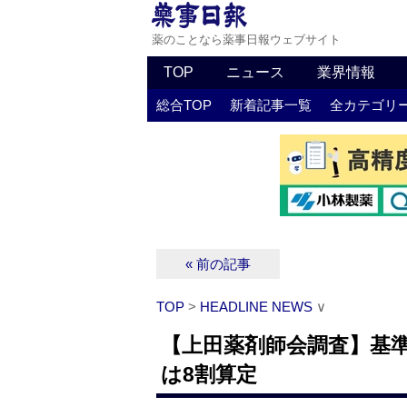
薬のことなら薬事日報ウェブサイト
TOP
ニュース
業界情報
総合TOP
新着記事一覧
全カテゴリ
« 前の記事
TOP
>
HEADLINE NEWS
∨
【上田薬剤師会調査】基準
は8割算定