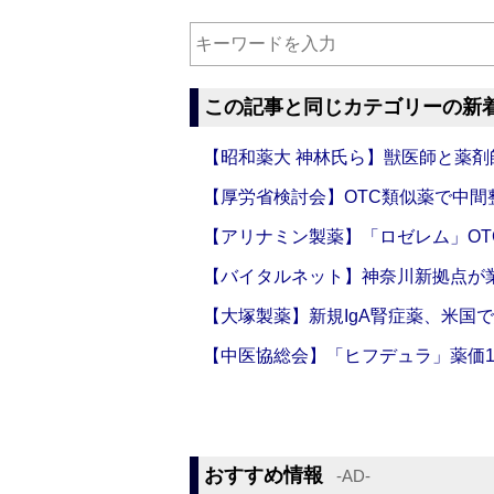
この記事と同じカテゴリーの新
【昭和薬大 神林氏ら】獣医師と薬剤
【厚労省検討会】OTC類似薬で中間整
【アリナミン製薬】「ロゼレム」OT
【バイタルネット】神奈川新拠点が業
【大塚製薬】新規IgA腎症薬、米国
【中医協総会】「ヒフデュラ」薬価1
おすすめ情報
‐AD‐