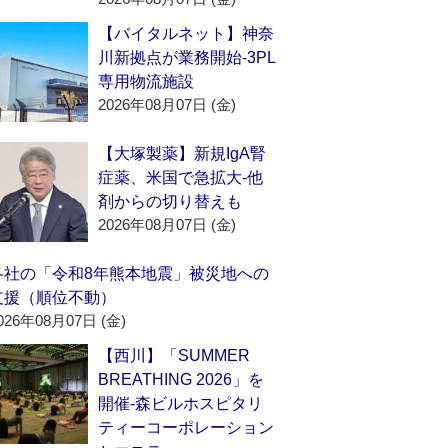
【バイタルネット】神奈
川新拠点が業務開始‐3PL
専用物流施設
2026年08月07日 (金)
【大塚製薬】新規IgA腎
症薬、米国で急拡大‐他
剤からの切り替えも
2026年08月07日 (金)
各社の「令和8年熊本地震」被災地への
支援（順位不動）
026年08月07日 (金)
【西川】「SUMMER
BREATHING 2026」を
開催‐森ビルホスピタリ
ティーコーポレーション