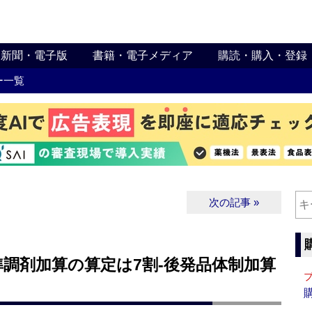
新聞・電子版
書籍・電子メディア
購読・購入・登録
ー一覧
次の記事 »
調剤加算の算定は7割‐後発品体制加算