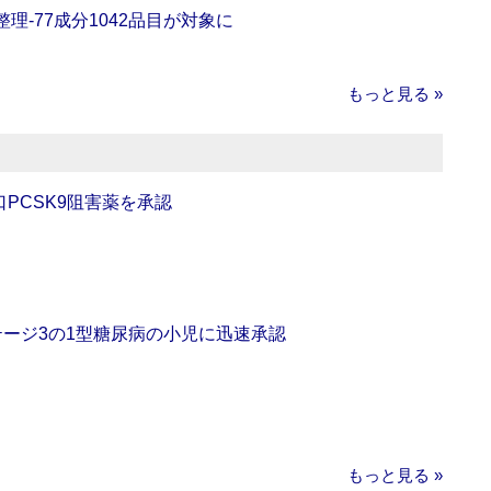
理‐77成分1042品目が対象に
もっと見る »
口PCSK9阻害薬を承認
をステージ3の1型糖尿病の小児に迅速承認
もっと見る »