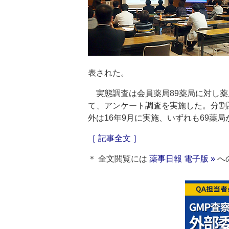
表された。
実態調査は会員薬局89薬局に対し薬
て、アンケート調査を実施した。分割調
外は16年9月に実施、いずれも69薬局
［ 記事全文 ］
＊ 全文閲覧には
薬事日報 電子版 »
へ