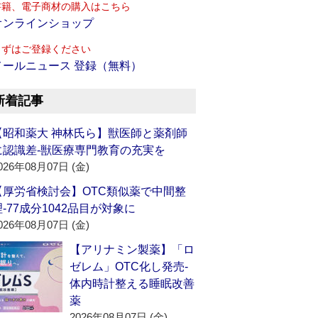
書籍、電子商材の購入はこちら
オンラインショップ
まずはご登録ください
メールニュース 登録（無料）
新着記事
【昭和薬大 神林氏ら】獣医師と薬剤師
に認識差‐獣医療専門教育の充実を
026年08月07日 (金)
【厚労省検討会】OTC類似薬で中間整
理‐77成分1042品目が対象に
026年08月07日 (金)
【アリナミン製薬】「ロ
ゼレム」OTC化し発売‐
体内時計整える睡眠改善
薬
2026年08月07日 (金)