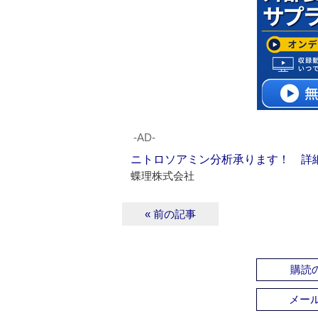
‐AD‐
ニトロソアミン分析承ります！ 詳
蝶理株式会社
« 前の記事
購読の
メー