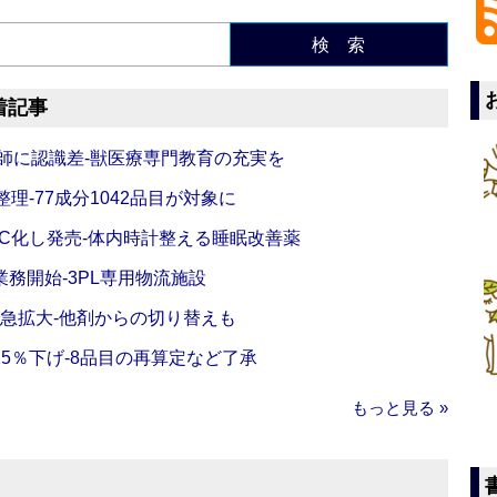
検 索
着記事
師に認識差‐獣医療専門教育の充実を
理‐77成分1042品目が対象に
C化し発売‐体内時計整える睡眠改善薬
務開始‐3PL専用物流施設
で急拡大‐他剤からの切り替えも
5％下げ‐8品目の再算定など了承
もっと見る »