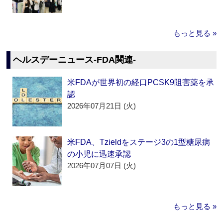
もっと見る »
ヘルスデーニュース‐FDA関連‐
米FDAが世界初の経口PCSK9阻害薬を承
認
2026年07月21日 (火)
米FDA、Tzieldをステージ3の1型糖尿病
の小児に迅速承認
2026年07月07日 (火)
もっと見る »