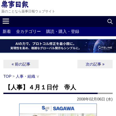
薬のことなら薬事日報ウェブサイト
新着
全カテゴリー
購読・購入・登録
« 前の記事
次の記事 »
TOP
>
人事・組織
∨
【人事】４月１日付 帝人
2008年02月06日 (水)