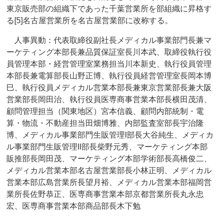
東京販売部の組織下であった千葉営業所を部組織に昇格す
る[5]名古屋営業所を名古屋営業部に改称する。
人事異動：代表取締役副社長メディカル事業部門長兼マ
ーケティング本部長兼品質保証室長川本武、取締役執行役
員管理本部・経営管理室業務担当川本新史、執行役員管理
本部長兼電算部長山野正博、執行役員経営管理室長岡本博
巳、執行役員メディカル営業本部長兼東京営業部長兼大阪
営業部長岡田治、執行役員医専商事営業本部長横田茂清、
顧問管理担当（関東地区）宮本信義、顧問内部統制・電
算・物流・不動産担当田畑博雅、内部監査室部長宇治隆
博、メディカル事業部門生販管理I部長大谷純生、メディカ
ル事業部門生販管理II部長柴野元秀、マーケティング本部
販推部長岡田茂、マーケティング本部学術部長高橋俊二、
メディカル営業本部名古屋営業部長小林正明、メディカル
営業本部広島営業所長望月裕、メディカル営業本部福岡営
業所長佐野恭正、医専商事営業本部京都営業所長丸永忠
宏、医専商事営業本部商品部長木下勉