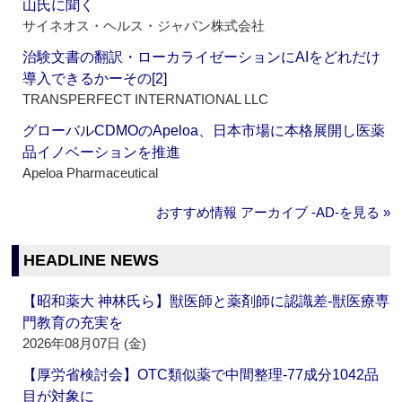
山氏に聞く
サイネオス・ヘルス・ジャパン株式会社
治験文書の翻訳・ローカライゼーションにAIをどれだけ
導入できるかーその[2]
TRANSPERFECT INTERNATIONAL LLC
グローバルCDMOのApeloa、日本市場に本格展開し医薬
品イノベーションを推進
Apeloa Pharmaceutical
おすすめ情報 アーカイブ ‐AD‐を見る »
HEADLINE NEWS
【昭和薬大 神林氏ら】獣医師と薬剤師に認識差‐獣医療専
門教育の充実を
2026年08月07日 (金)
【厚労省検討会】OTC類似薬で中間整理‐77成分1042品
目が対象に