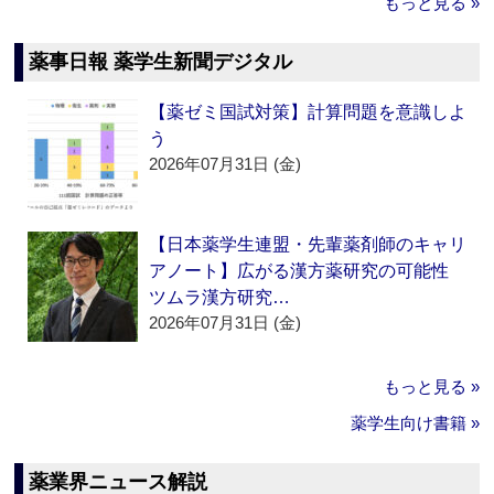
もっと見る »
薬事日報 薬学生新聞デジタル
【薬ゼミ国試対策】計算問題を意識しよ
う
2026年07月31日 (金)
【日本薬学生連盟・先輩薬剤師のキャリ
アノート】広がる漢方薬研究の可能性
ツムラ漢方研究…
2026年07月31日 (金)
もっと見る »
薬学生向け書籍 »
薬業界ニュース解説