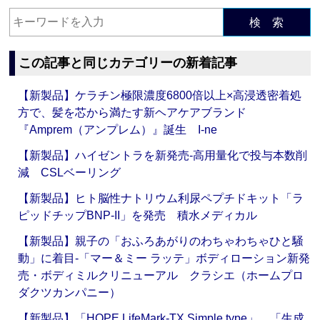
検 索
この記事と同じカテゴリーの新着記事
【新製品】ケラチン極限濃度6800倍以上×高浸透密着処
方で、髪を芯から満たす新ヘアケアブランド
『Amprem（アンプレム）』誕生 I-ne
【新製品】ハイゼントラを新発売‐高用量化で投与本数削
減 CSLベーリング
【新製品】ヒト脳性ナトリウム利尿ペプチドキット「ラ
ピッドチップBNP-II」を発売 積水メディカル
【新製品】親子の「おふろあがりのわちゃわちゃひと騒
動」に着目‐「マー＆ミー ラッテ」ボディローション新発
売・ボディミルクリニューアル クラシエ（ホームプロ
ダクツカンパニー）
【新製品】「HOPE LifeMark-TX Simple type」、「生成