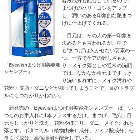
容液成分も配合しているので、
まつげのハリ・コシをアップ
し、潤いのある印象的な艶まつ
げに仕上げてくれる。
目元は、その人の第一印象を
決めるとも言われるが、中で
も“まつげ”は欠かせない要素の一
つ。一方でケアの難しさもあ
「Eyewishまつげ用美容液
り、メイク落としや通常の洗顔
シャンプー」
では、なかなか根元まですっき
り洗いきれずに、メイク汚れや
花粉・皮脂・ダニなどが残ってしまうことで、目のトラブ
ルにもつながりかねない。
新発売の「Eyewishまつげ用美容液シャンプー」は、い
つものお手入れに1本プラスするだけ。まつげ、毛穴、目
元をしっかりと洗え、花粉やほこり、ダニ、メイク汚れを
落とす。ボタニカル（植物由来）成分、アミノ酸成分、セ
ラミド成分、高保湿剤を配合している。