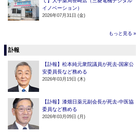
て】大手薬局笹崎店（三菱電機デジタル
イノベーション）
2026年07月31日 (金)
もっと見る »
訃報
【訃報】松本純元衆院議員が死去‐国家公
安委員長など務める
2026年03月19日 (木)
【訃報】漆畑日薬元副会長が死去‐中医協
委員など務める
2026年03月09日 (月)