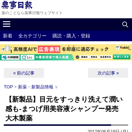
薬のことなら薬事日報ウェブサイト
新着
全カテゴリー
購読・購入・登録
« 前の記事
次の記事 »
TOP
>
新薬・新製品情報
∨
【新製品】目元をすっきり洗えて潤い
感も‐まつげ用美容液シャンプー発売
大木製薬
2017年06月19日 (月)