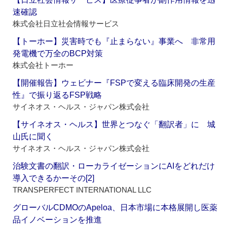
速確認
株式会社日立社会情報サービス
【トーホー】災害時でも『止まらない』事業へ 非常用
発電機で万全のBCP対策
株式会社トーホー
【開催報告】ウェビナー『FSPで変える臨床開発の生産
性』で振り返るFSP戦略
サイネオス・ヘルス・ジャパン株式会社
【サイネオス・ヘルス】世界とつなぐ「翻訳者」に 城
山氏に聞く
サイネオス・ヘルス・ジャパン株式会社
治験文書の翻訳・ローカライゼーションにAIをどれだけ
導入できるかーその[2]
TRANSPERFECT INTERNATIONAL LLC
グローバルCDMOのApeloa、日本市場に本格展開し医薬
品イノベーションを推進