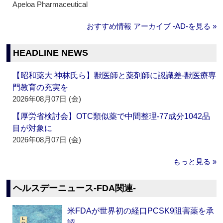
Apeloa Pharmaceutical
おすすめ情報 アーカイブ ‐AD‐を見る »
HEADLINE NEWS
【昭和薬大 神林氏ら】獣医師と薬剤師に認識差‐獣医療専
門教育の充実を
2026年08月07日 (金)
【厚労省検討会】OTC類似薬で中間整理‐77成分1042品
目が対象に
2026年08月07日 (金)
もっと見る »
ヘルスデーニュース‐FDA関連‐
米FDAが世界初の経口PCSK9阻害薬を承
認