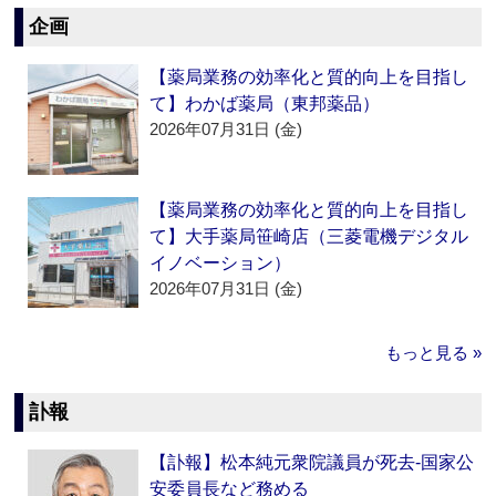
企画
【薬局業務の効率化と質的向上を目指し
て】わかば薬局（東邦薬品）
2026年07月31日 (金)
【薬局業務の効率化と質的向上を目指し
て】大手薬局笹崎店（三菱電機デジタル
イノベーション）
2026年07月31日 (金)
もっと見る »
訃報
【訃報】松本純元衆院議員が死去‐国家公
安委員長など務める