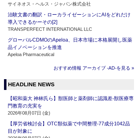
サイネオス・ヘルス・ジャパン株式会社
治験文書の翻訳・ローカライゼーションにAIをどれだけ
導入できるかーその[2]
TRANSPERFECT INTERNATIONAL LLC
グローバルCDMOのApeloa、日本市場に本格展開し医薬
品イノベーションを推進
Apeloa Pharmaceutical
おすすめ情報 アーカイブ ‐AD‐を見る »
HEADLINE NEWS
【昭和薬大 神林氏ら】獣医師と薬剤師に認識差‐獣医療専
門教育の充実を
2026年08月07日 (金)
【厚労省検討会】OTC類似薬で中間整理‐77成分1042品
目が対象に