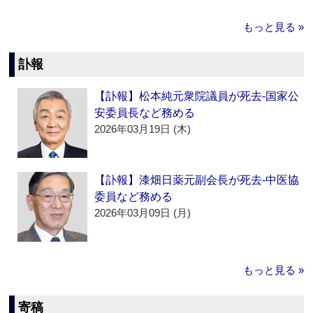
もっと見る »
訃報
【訃報】松本純元衆院議員が死去‐国家公
安委員長など務める
2026年03月19日 (木)
【訃報】漆畑日薬元副会長が死去‐中医協
委員など務める
2026年03月09日 (月)
もっと見る »
寄稿