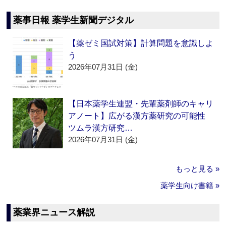
薬事日報 薬学生新聞デジタル
【薬ゼミ国試対策】計算問題を意識しよ
う
2026年07月31日 (金)
【日本薬学生連盟・先輩薬剤師のキャリ
アノート】広がる漢方薬研究の可能性
ツムラ漢方研究…
2026年07月31日 (金)
もっと見る »
薬学生向け書籍 »
薬業界ニュース解説