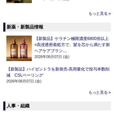
もっと見る »
新薬・新製品情報
【新製品】ケラチン極限濃度6800倍以上
×高浸透密着処方で、髪を芯から満たす新
ヘアケアブラン…
2026年08月07日 (金)
【新製品】ハイゼントラを新発売‐高用量化で投与本数削
減 CSLベーリング
2026年08月07日 (金)
もっと見る »
人事・組織