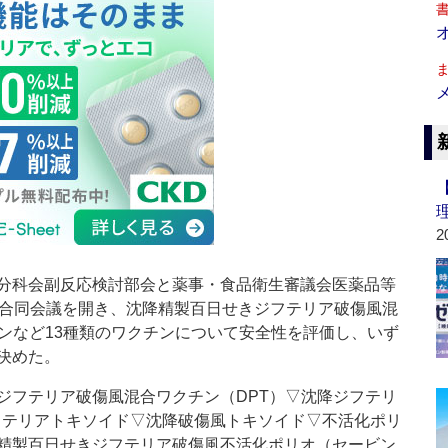
2
分科会副反応検討部会と薬事・食品衛生審議会医薬品等
、合同会議を開き、沈降精製百日せきジフテリア破傷風混
チンなど13種類のワクチンについて安全性を評価し、いず
決めた。
フテリア破傷風混合ワクチン（DPT）▽沈降ジフテリ
フテリアトキソイド▽沈降破傷風トキソイド▽不活化ポリ
精製百日せきジフテリア破傷風不活化ポリオ（セービン