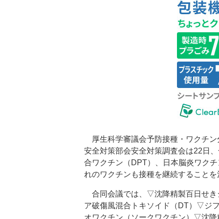
厚生科学審議会予防接種・ワクチン
安全対策部会安全対策調査会は22日
合ワクチン（DPT）、日本脳炎ワク
れのワクチンも接種を継続することを
合同会議では、▽沈降精製百日せきジ
ア破傷風混合トキソイド（DT）▽ジ
オワクチン（ソークワクチン）▽沈降