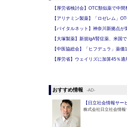
【厚労省検討会】OTC類似薬で中間整
【アリナミン製薬】「ロゼレム」OT
【バイタルネット】神奈川新拠点が業
【大塚製薬】新規IgA腎症薬、米国
【中医協総会】「ヒフデュラ」薬価1
【厚労省】ウェイリズに加算45％適用
おすすめ情報
‐AD‐
【日立社会情報サー
株式会社日立社会情報