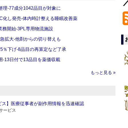
理‐77成分1042品目が対象に
C化し発売‐体内時計整える睡眠改善薬
務開始‐3PL専用物流施設
で急拡大‐他剤からの切り替えも
5％下げ‐8品目の再算定など了承
‐13日付で13品目を薬価収載
もっと見る »
ビス】医療従事者が副作用情報を迅速確認
サービス