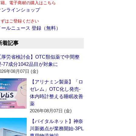
書籍、電子商材の購入はこちら
オンラインショップ
まずはご登録ください
メールニュース 登録（無料）
新着記事
【厚労省検討会】OTC類似薬で中間整
理‐77成分1042品目が対象に
026年08月07日 (金)
【アリナミン製薬】「ロ
ゼレム」OTC化し発売‐
体内時計整える睡眠改善
薬
2026年08月07日 (金)
【バイタルネット】神奈
川新拠点が業務開始‐3PL
専用物流施設