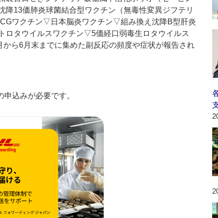
沈降13価肺炎球菌結合型ワクチン（無毒性変異ジフテリ
BCGワクチン▽日本脳炎ワクチン▽組み換え沈降B型肝炎
トロタウイルスワクチン▽5価経口弱毒生ロタウイルス
3月から6月末までに集めた副反応の頻度や症状が報告され
の申込みが必要です。
2
2