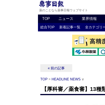
薬のことなら薬事日報ウェブサイト
TOP
ニュース
業界情報
総合TOP
新着記事一覧
全カテゴリ
« 前の記事
TOP
>
HEADLINE NEWS
∨
【厚科審／薬食審】13種