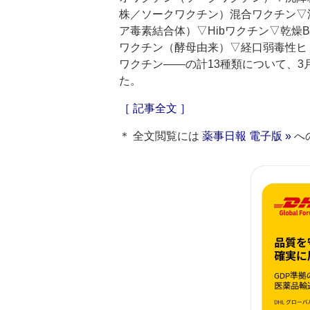
株／ソークワクチン）混合ワクチン▽
ア毒素結合体）▽Hibワクチン▽乾燥
ワクチン（酵母由来）▽経口弱毒性ヒ
ワクチン――の計13種類について、
た。
［ 記事全文 ］
＊ 全文閲覧には
薬事日報 電子版 »
へ