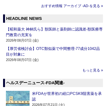
おすすめ情報 アーカイブ ‐AD‐を見る »
HEADLINE NEWS
【昭和薬大 神林氏ら】獣医師と薬剤師に認識差‐獣医療専
門教育の充実を
2026年08月07日 (金)
【厚労省検討会】OTC類似薬で中間整理‐77成分1042品
目が対象に
2026年08月07日 (金)
もっと見る »
ヘルスデーニュース‐FDA関連‐
米FDAが世界初の経口PCSK9阻害薬を承
認
2026年07月21日 (火)