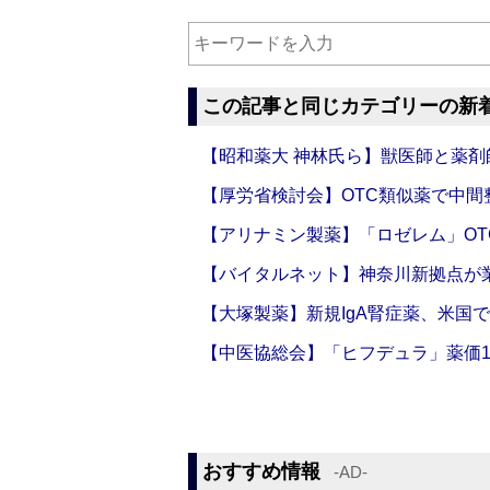
この記事と同じカテゴリーの新
【昭和薬大 神林氏ら】獣医師と薬剤
【厚労省検討会】OTC類似薬で中間整
【アリナミン製薬】「ロゼレム」OT
【バイタルネット】神奈川新拠点が業
【大塚製薬】新規IgA腎症薬、米国
【中医協総会】「ヒフデュラ」薬価1
おすすめ情報
‐AD‐