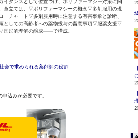
ガイダンスとして位置づけ、ポリファーマシー対策に関
2
。章立ては、▽ポリファーマシーの概念▽多剤服用の現
ローチャート▽多剤服用時に注意する有害事象と診断、
2
策としての高齢者への薬物投与の留意事項▽服薬支援▽
▽国民的理解の醸成――で構成。
社会で求められる薬剤師の役割
2
の申込みが必要です。
2