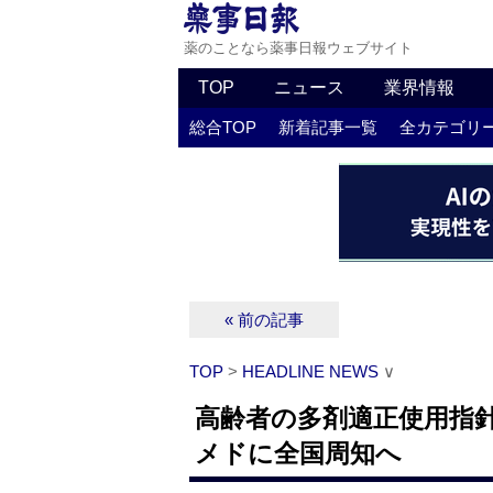
薬のことなら薬事日報ウェブサイト
TOP
ニュース
業界情報
総合TOP
新着記事一覧
全カテゴリ
« 前の記事
TOP
>
HEADLINE NEWS
∨
高齢者の多剤適正使用指針
メドに全国周知へ