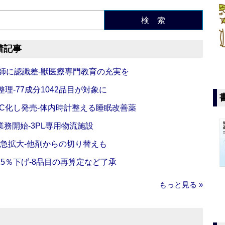
検 索
着記事
師に認識差‐獣医療専門教育の充実を
理‐77成分1042品目が対象に
C化し発売‐体内時計整える睡眠改善薬
務開始‐3PL専用物流施設
で急拡大‐他剤からの切り替えも
5％下げ‐8品目の再算定など了承
もっと見る »