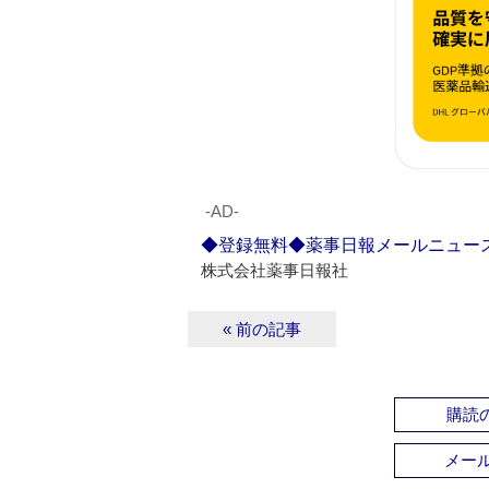
‐AD‐
◆登録無料◆薬事日報メールニュー
株式会社薬事日報社
« 前の記事
購読の
メー