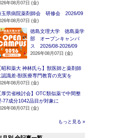
026年08月07日 (金)
埼玉県病院薬剤師会 研修会 2026/09
026年08月07日 (金)
徳島文理大学 徳島薬学
部 オープンキャンパ
ス 2026/08-2026/09
2026年08月07日 (金)
【昭和薬大 神林氏ら】獣医師と薬剤師
に認識差‐獣医療専門教育の充実を
026年08月07日 (金)
【厚労省検討会】OTC類似薬で中間整
理‐77成分1042品目が対象に
026年08月07日 (金)
もっと見る »