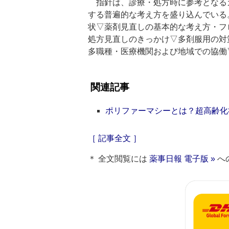
指針は、診療・処方時に参考となる
する普遍的な考え方を盛り込んでいる
状▽薬剤見直しの基本的な考え方・フ
処方見直しのきっかけ▽多剤服用の対
多職種・医療機関および地域での協働
関連記事
ポリファーマシーとは？超高齢化
［ 記事全文 ］
＊ 全文閲覧には
薬事日報 電子版 »
へ