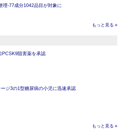
理‐77成分1042品目が対象に
もっと見る »
口PCSK9阻害薬を承認
をステージ3の1型糖尿病の小児に迅速承認
もっと見る »