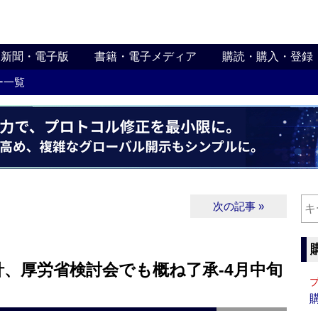
新聞・電子版
書籍・電子メディア
購読・購入・登録
ー一覧
次の記事 »
、厚労省検討会でも概ね了承‐4月中旬