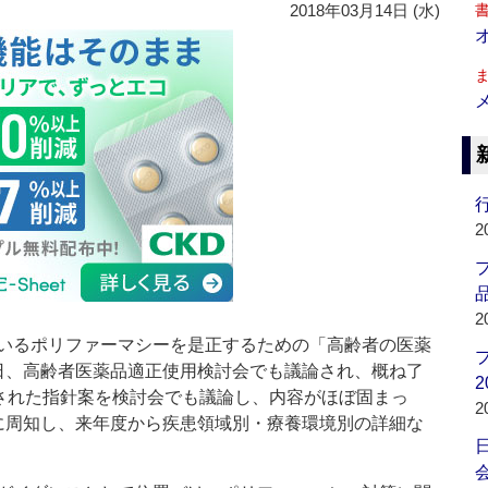
2018年03月14日 (水)
行
2
品
2
いるポリファーマシーを是正するための「高齢者の医薬
日、高齢者医薬品適正使用検討会でも議論され、概ね了
2
承された指針案を検討会でも議論し、内容がほぼ固まっ
2
に周知し、来年度から疾患領域別・療養環境別の詳細な
会