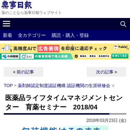
薬のことなら薬事日報ウェブサイト
新着
全カテゴリー
購読・購入・登録
« 前の記事
次の記事 »
TOP
>
薬剤師認定制度認証機構 認証機関の生涯研修会
∨
医薬品ライフタイムマネジメントセン
ター 育薬セミナー 2018/04
2018年03月23日 (金)