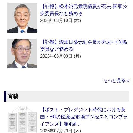
【訃報】松本純元衆院議員が死去‐国家公
安委員長など務める
2026年03月19日 (木)
【訃報】漆畑日薬元副会長が死去‐中医協
委員など務める
2026年03月09日 (月)
もっと見る »
寄稿
【ポスト・ブレグジット時代における英
国・EUの医薬品市場アクセスとコンプラ
イアンス】第4回…
2026年07月23日 (木)