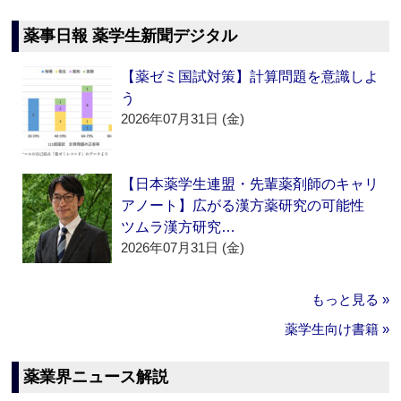
薬事日報 薬学生新聞デジタル
【薬ゼミ国試対策】計算問題を意識しよ
う
2026年07月31日 (金)
【日本薬学生連盟・先輩薬剤師のキャリ
アノート】広がる漢方薬研究の可能性
ツムラ漢方研究…
2026年07月31日 (金)
もっと見る »
薬学生向け書籍 »
薬業界ニュース解説