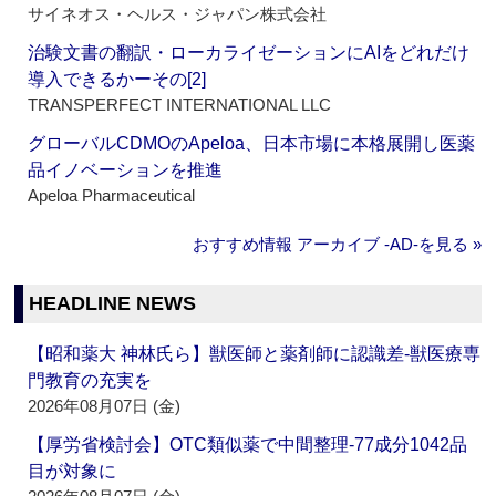
サイネオス・ヘルス・ジャパン株式会社
治験文書の翻訳・ローカライゼーションにAIをどれだけ
導入できるかーその[2]
TRANSPERFECT INTERNATIONAL LLC
グローバルCDMOのApeloa、日本市場に本格展開し医薬
品イノベーションを推進
Apeloa Pharmaceutical
おすすめ情報 アーカイブ ‐AD‐を見る »
HEADLINE NEWS
【昭和薬大 神林氏ら】獣医師と薬剤師に認識差‐獣医療専
門教育の充実を
2026年08月07日 (金)
【厚労省検討会】OTC類似薬で中間整理‐77成分1042品
目が対象に