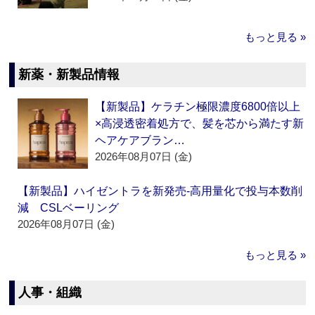
もっと見る »
新薬・新製品情報
【新製品】ケラチン極限濃度6800倍以上
×高浸透密着処方で、髪を芯から満たす新
ヘアケアブラン…
2026年08月07日 (金)
【新製品】ハイゼントラを新発売‐高用量化で投与本数削
減 CSLベーリング
2026年08月07日 (金)
もっと見る »
人事・組織