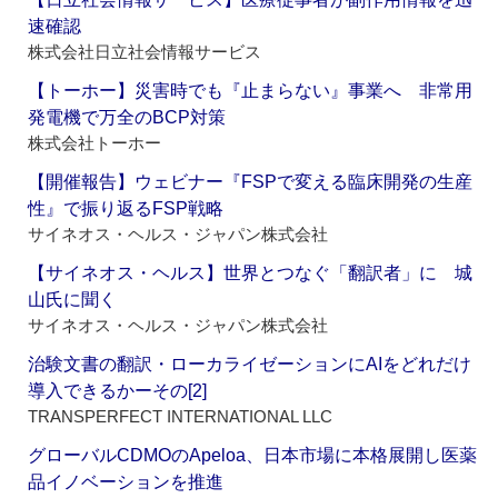
速確認
株式会社日立社会情報サービス
【トーホー】災害時でも『止まらない』事業へ 非常用
発電機で万全のBCP対策
株式会社トーホー
【開催報告】ウェビナー『FSPで変える臨床開発の生産
性』で振り返るFSP戦略
サイネオス・ヘルス・ジャパン株式会社
【サイネオス・ヘルス】世界とつなぐ「翻訳者」に 城
山氏に聞く
サイネオス・ヘルス・ジャパン株式会社
治験文書の翻訳・ローカライゼーションにAIをどれだけ
導入できるかーその[2]
TRANSPERFECT INTERNATIONAL LLC
グローバルCDMOのApeloa、日本市場に本格展開し医薬
品イノベーションを推進