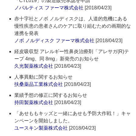
「CTL019」の製造販売承認を申請
ノバルティス ファーマ株式会社
[2018/04/23]
赤十字社とノボ ノルディスクは、人道的危機にある
慢性疾患の患者さんのケアに取り組むための画期的な
連携を発表
ノボ ノルディスク ファーマ株式会社
[2018/04/23]
経皮吸収型 アレルギー性鼻炎治療剤「アレサガ(R)テ
ープ 4mg、同 8mg」新発売のお知らせ
久光製薬株式会社
[2018/04/23]
人事異動に関するお知らせ
扶桑薬品工業株式会社
[2018/04/23]
業績予想の修正に関するお知らせ
持田製薬株式会社
[2018/04/23]
「あせももキッズと一緒にあせも予防大作戦！」キャ
ンペーンを開始しました。
ユースキン製薬株式会社
[2018/04/23]