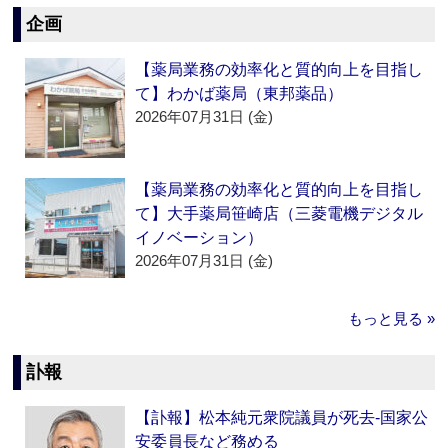
企画
【薬局業務の効率化と質的向上を目指し
て】わかば薬局（東邦薬品）
2026年07月31日 (金)
【薬局業務の効率化と質的向上を目指し
て】大手薬局笹崎店（三菱電機デジタル
イノベーション）
2026年07月31日 (金)
もっと見る »
訃報
【訃報】松本純元衆院議員が死去‐国家公
安委員長など務める