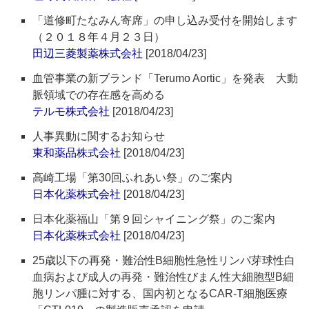
「道修町たなみん寄席」の申し込み受付を開始します
（２０１８年４月２３日）
田辺三菱製薬株式会社
[2018/04/23]
血管事業の新ブランド「Terumo Aortic」を発表 大動
脈領域での存在感を高める
テルモ株式会社
[2018/04/23]
人事異動に関するお知らせ
東和薬品株式会社
[2018/04/23]
高崎工場「第30回ふれあい祭」のご案内
日本化薬株式会社
[2018/04/23]
日本化薬福山「第９回シャイニング祭」のご案内
日本化薬株式会社
[2018/04/23]
25歳以下の再発・難治性B細胞性急性リンパ芽球性白
血病および成人の再発・難治性びまん性大細胞型B細
胞リンパ腫に対する、国内初となるCAR-T細胞医療