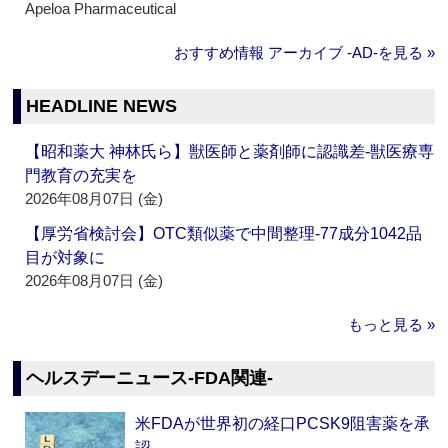
Apeloa Pharmaceutical
おすすめ情報 アーカイブ ‐AD‐を見る »
HEADLINE NEWS
【昭和薬大 神林氏ら】獣医師と薬剤師に認識差‐獣医療専
門教育の充実を
2026年08月07日 (金)
【厚労省検討会】OTC類似薬で中間整理‐77成分1042品
目が対象に
2026年08月07日 (金)
もっと見る »
ヘルスデーニュース‐FDA関連‐
米FDAが世界初の経口PCSK9阻害薬を承
認