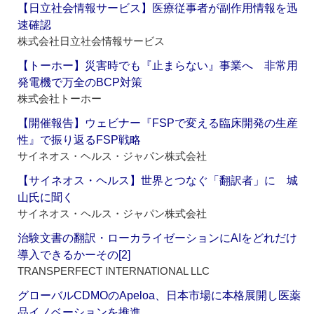
【日立社会情報サービス】医療従事者が副作用情報を迅
速確認
株式会社日立社会情報サービス
【トーホー】災害時でも『止まらない』事業へ 非常用
発電機で万全のBCP対策
株式会社トーホー
【開催報告】ウェビナー『FSPで変える臨床開発の生産
性』で振り返るFSP戦略
サイネオス・ヘルス・ジャパン株式会社
【サイネオス・ヘルス】世界とつなぐ「翻訳者」に 城
山氏に聞く
サイネオス・ヘルス・ジャパン株式会社
治験文書の翻訳・ローカライゼーションにAIをどれだけ
導入できるかーその[2]
TRANSPERFECT INTERNATIONAL LLC
グローバルCDMOのApeloa、日本市場に本格展開し医薬
品イノベーションを推進