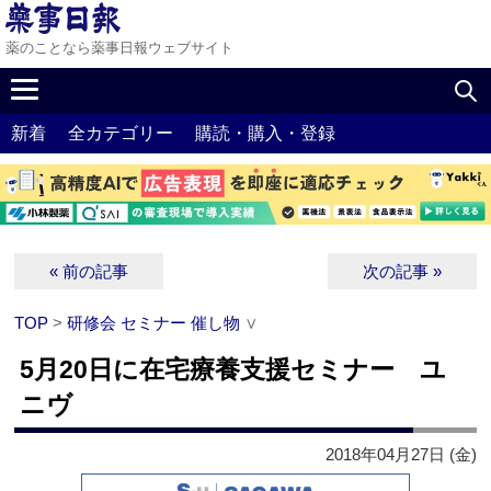
薬のことなら薬事日報ウェブサイト
新着
全カテゴリー
購読・購入・登録
« 前の記事
次の記事 »
TOP
>
研修会 セミナー 催し物
∨
5月20日に在宅療養支援セミナー ユ
ニヴ
2018年04月27日 (金)