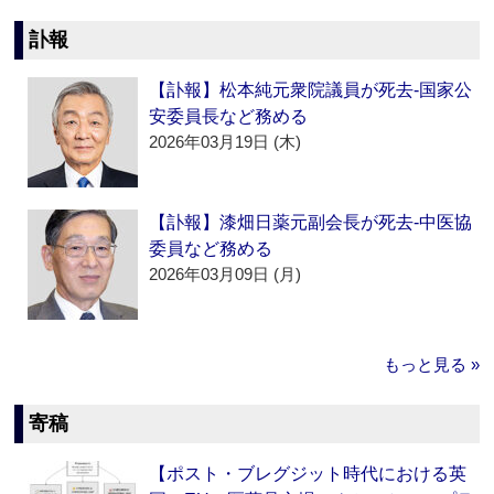
訃報
【訃報】松本純元衆院議員が死去‐国家公
安委員長など務める
2026年03月19日 (木)
【訃報】漆畑日薬元副会長が死去‐中医協
委員など務める
2026年03月09日 (月)
もっと見る »
寄稿
【ポスト・ブレグジット時代における英