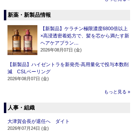
新薬・新製品情報
【新製品】ケラチン極限濃度6800倍以上
×高浸透密着処方で、髪を芯から満たす新
ヘアケアブラン…
2026年08月07日 (金)
【新製品】ハイゼントラを新発売‐高用量化で投与本数削
減 CSLベーリング
2026年08月07日 (金)
もっと見る »
人事・組織
大津賀会長が退任へ ダイト
2026年07月24日 (金)