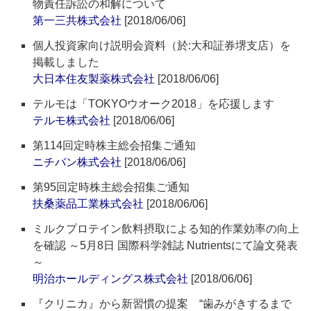
物責任訴訟の和解について
第一三共株式会社
[2018/06/06]
個人投資家向け説明会資料（於:大和証券堺支店）を
掲載しました
大日本住友製薬株式会社
[2018/06/06]
テルモは「TOKYOウオーク2018」を応援します
テルモ株式会社
[2018/06/06]
第114回定時株主総会招集ご通知
ニチバン株式会社
[2018/06/06]
第95回定時株主総会招集ご通知
扶桑薬品工業株式会社
[2018/06/06]
ミルクプロテイン飲料摂取による知的作業効率の向上
を確認 ～5月8日 国際科学雑誌 Nutrientsにて論文発表
～
明治ホールディングス株式会社
[2018/06/06]
『クリニカ』から新習慣の提案 “歯みがきするまで