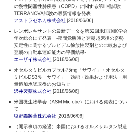
の慢性閉塞性肺疾患（COPD）に関する第III相試験
TERRANOVA試験の最新情報を発表
アストラゼネカ株式会社
[2018/06/06]
レンボレキサントの最新データを第32回米国睡眠学会
年次総会にて発表 ‐夜間覚醒時と翌朝起床後の姿勢
安定性に関するゾルピデム徐放性製剤との比較および
翌朝の自動車運転能力の評価結果‐
エーザイ株式会社
[2018/06/06]
オセルタミビルカプセル75mg「サワイ」・オセルタ
ミビルDS3％「サワイ」 効能・効果および用法・用
量追加承認取得のお知らせ
沢井製薬株式会社
[2018/06/06]
米国微生物学会（ASM Microbe）における発表につい
て
塩野義製薬株式会社
[2018/06/06]
（開示事項の経過）米国におけるオルメサルタン製造