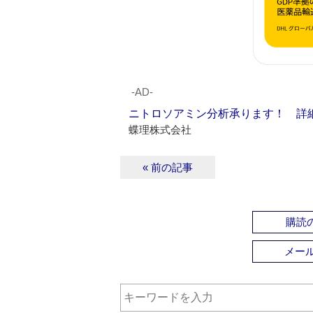
‐AD‐
ニトロソアミン分析承ります！ 詳
蝶理株式会社
« 前の記事
購読の
メー