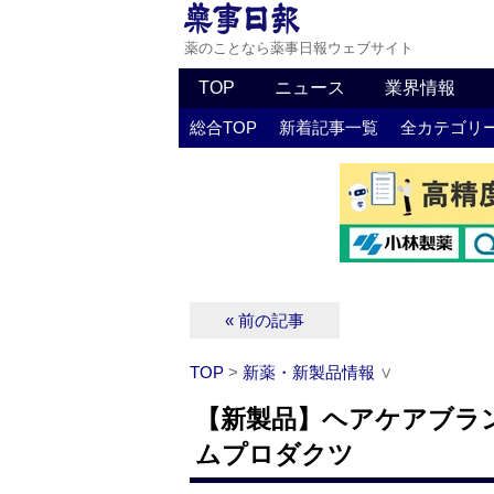
薬のことなら薬事日報ウェブサイト
TOP
ニュース
業界情報
総合TOP
新着記事一覧
全カテゴリ
« 前の記事
TOP
>
新薬・新製品情報
∨
【新製品】ヘアケアブラ
ムプロダクツ