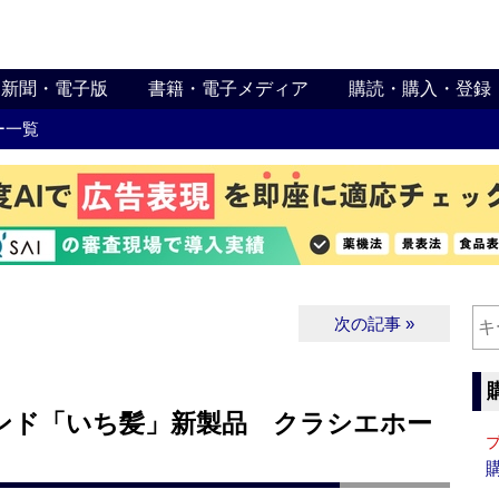
新聞・電子版
書籍・電子メディア
購読・購入・登録
ー一覧
次の記事 »
ンド「いち髪」新製品 クラシエホー