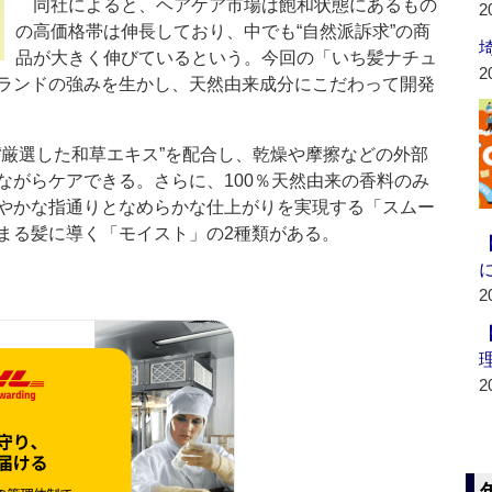
同社によると、ヘアケア市場は飽和状態にあるもの
2
の高価格帯は伸長しており、中でも“自然派訴求”の商
品が大きく伸びているという。今回の「いち髪ナチュ
2
ランドの強みを生かし、天然由来成分にこだわって開発
厳選した和草エキス”を配合し、乾燥や摩擦などの外部
ながらケアできる。さらに、100％天然由来の香料のみ
やかな指通りとなめらかな仕上がりを実現する「スムー
まる髪に導く「モイスト」の2種類がある。
2
2