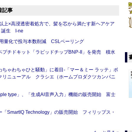
着記事
倍以上×高浸透密着処方で、髪を芯から満たす新ヘアケア
生 I-ne
用量化で投与本数削減 CSLベーリング
プチドキット「ラピッドチップBNP-II」を発売 積水
ちゃわちゃひと騒動」に着目‐「マー＆ミー ラッテ」ボ
クリニューアル クラシエ（ホームプロダクツカンパニ
 Simple type」、「生成AI音声入力」機能の販売開始 富士
artIQ Technology」の販売開始 フィリップス・