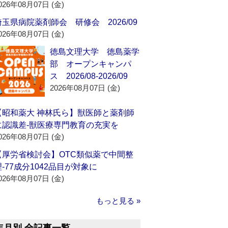
026年08月07日 (金)
埼玉県病院薬剤師会 研修会 2026/09
026年08月07日 (金)
徳島文理大学 徳島薬学
部 オープンキャンパ
ス 2026/08-2026/09
2026年08月07日 (金)
【昭和薬大 神林氏ら】獣医師と薬剤師
に認識差‐獣医療専門教育の充実を
026年08月07日 (金)
【厚労省検討会】OTC類似薬で中間整
理‐77成分1042品目が対象に
026年08月07日 (金)
もっと見る »