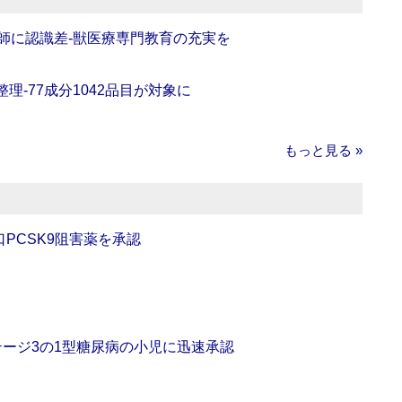
師に認識差‐獣医療専門教育の充実を
理‐77成分1042品目が対象に
もっと見る »
口PCSK9阻害薬を承認
をステージ3の1型糖尿病の小児に迅速承認